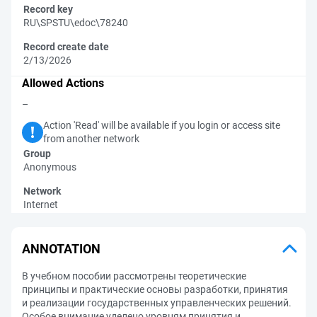
Record key
RU\SPSTU\edoc\78240
Record create date
2/13/2026
Allowed Actions
–
Action 'Read' will be available if you login or access site
from another network
Group
Anonymous
Network
Internet
ANNOTATION
В учебном пособии рассмотрены теоретические
принципы и практические основы разработки, принятия
и реализации государственных управленческих решений.
Особое внимание уделено уровням принятия и