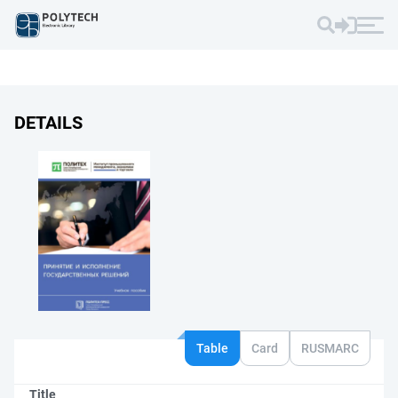
DETAILS
Table
Card
RUSMARC
Title