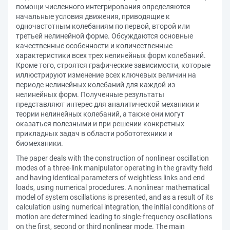
помощи численного интегрирования определяются
начальные условия движения, приводящие к
одночастотным колебаниям по первой, второй или
третьей нелинейной форме. Обсуждаются основные
качественные особенности и количественные
характеристики всех трех нелинейных форм колебаний.
Кроме того, строятся графические зависимости, которые
иллюстрируют изменение всех ключевых величин на
периоде нелинейных колебаний для каждой из
нелинейных форм. Полученные результаты
представляют интерес для аналитической механики и
теории нелинейных колебаний, а также они могут
оказаться полезными и при решении конкретных
прикладных задач в области робототехники и
биомеханики.
The paper deals with the construction of nonlinear oscillation
modes of a three-link manipulator operating in the gravity field
and having identical parameters of weightless links and end
loads, using numerical procedures. A nonlinear mathematical
model of system oscillations is presented, and as a result of its
calculation using numerical integration, the initial conditions of
motion are determined leading to single-frequency oscillations
on the first, second or third nonlinear mode. The main