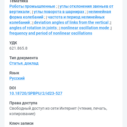
Тематика
Роботы промышленные
;
углы отклонения звеньев от
вертикали
;
углы поворота в шарнирах
;
нелинейная
форма колебаний
;
частота и период нелинейных
колебаний
;
deviation angles of links from the vertical
;
angles of rotation in joints
;
nonlinear oscillation mode
;
frequency and period of nonlinear oscillations
УДК
621.865.8
Тип документа
Статья, доклад
Язык
Русский
DOI
10.18720/SPBPU/2/id23-527
Права доступа
Свободный доступ из сети Интернет (чтение, печать,
копирование)
Ключ записи