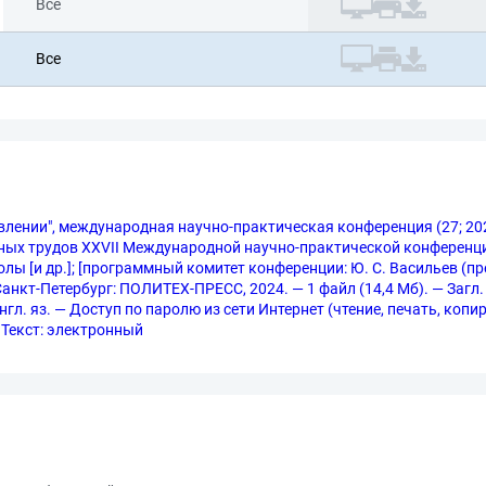
Все
Все
влении", международная научно-практическая конференция (27; 202
ых трудов XXVII Международной научно-практической конференции, 
 [и др.]; [программный комитет конференции: Ю. С. Васильев (пред
 Санкт-Петербург: ПОЛИТЕХ-ПРЕСС, 2024. — 1 файл (14,4 Мб). — Загл
гл. яз. — Доступ по паролю из сети Интернет (чтение, печать, копиров
 Текст: электронный