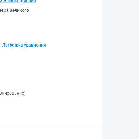
м Александрович
етра Великого
;
Лагранжа уравнения
копирование)