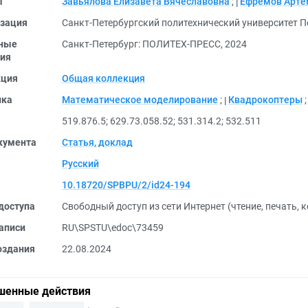
ы
Завьялова Елизавета Вячеславовна
;
Ефремов Арте
зация
Санкт-Петербургский политехнический университет П
ные
Санкт-Петербург: ПОЛИТЕХ-ПРЕСС, 2024
ия
кция
Общая коллекция
ика
Математическое моделирование
;
Квадрокоптеры
519.876.5
;
629.73.058.52
;
531.314.2
;
532.511
кумента
Статья, доклад
Русский
10.18720/SPBPU/2/id24-194
доступа
Свободный доступ из сети Интернет (чтение, печать, 
аписи
RU\SPSTU\edoc\73459
оздания
22.08.2024
шенные действия