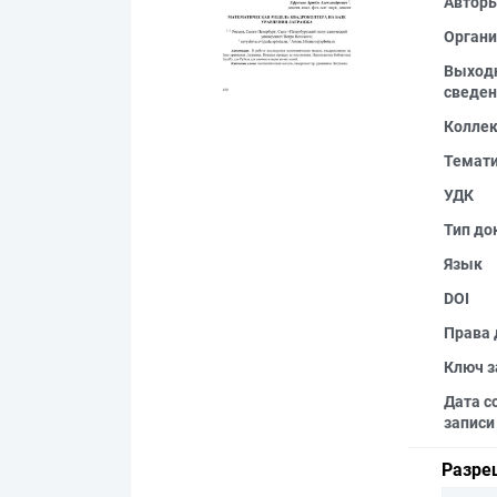
Автор
Органи
Выход
сведен
Колле
Темат
УДК
Тип до
Язык
DOI
Права 
Ключ з
Дата с
записи
Разре