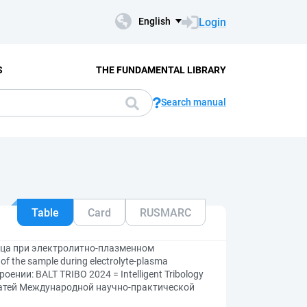
Login
English
S
THE FUNDAMENTAL LIBRARY
Search manual
Table
Card
RUSMARC
зца при электролитно-плазменном
of the sample during electrolyte-plasma
ении: BALT TRIBO 2024 = Intelligent Tribology
 статей Международной научно-практической