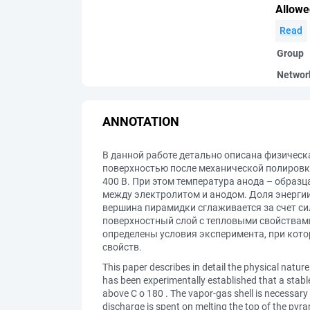
Allowe
Read
Group
Networ
ANNOTATION
В данной работе детально описана физическ
поверхностью после механической полировк
400 В. При этом температура анода – образ
между электролитом и анодом. Доля энергии
вершина пирамидки сглаживается за счет с
поверхностный слой с тепловыми свойствами
определены условия эксперимента, при кото
свойств.
This paper describes in detail the physical natur
has been experimentally established that a stabl
above C o 180 . The vapor-gas shell is necessary 
discharge is spent on melting the top of the pyra