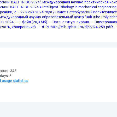
ении: BALT TRIBO 2024", международная научно-практическая конф
: BALT TRIBO 2024 = Intelligent Tribology in mechanical engineering
нции, 21–22 июня 2024 года / Санкт-Петербургский политехническ
ждународный научно-образовательный центр "BaltTribo-Polytechnic"
 2024. — 1 файл (20,3 Мб). — Загл. с титул. экрана. — Электронна
чать, копирование). — <URL:http://elib.spbstu.ru/dl/2/i24-259.pdf>.
count:
343
 days:
8
d usage statistics