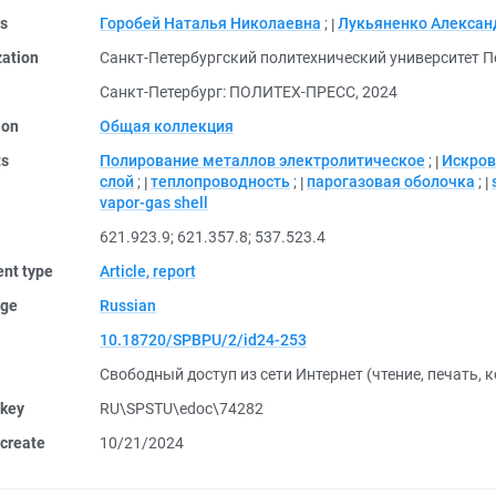
rs
Горобей Наталья Николаевна
;
Лукьяненко Алексан
zation
Санкт-Петербургский политехнический университет П
Санкт-Петербург: ПОЛИТЕХ-ПРЕСС, 2024
ion
Общая коллекция
ts
Полирование металлов электролитическое
;
Искров
слой
;
теплопроводность
;
парогазовая оболочка
;
vapor-gas shell
621.923.9
;
621.357.8
;
537.523.4
nt type
Article, report
ge
Russian
10.18720/SPBPU/2/id24-253
Свободный доступ из сети Интернет (чтение, печать, 
 key
RU\SPSTU\edoc\74282
create
10/21/2024