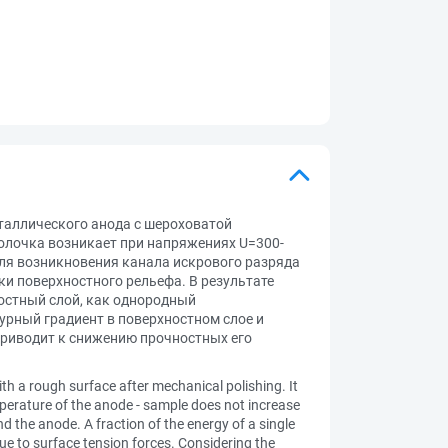
таллического анода с шероховатой
олочка возникает при напряжениях U=300-
для возникновения канала искрового разряда
и поверхностного рельефа. В результате
остный слой, как однородный
урный градиент в поверхностном слое и
 приводит к снижению прочностных его
ith a rough surface after mechanical polishing. It
mperature of the anode - sample does not increase
d the anode. A fraction of the energy of a single
due to surface tension forces. Considering the