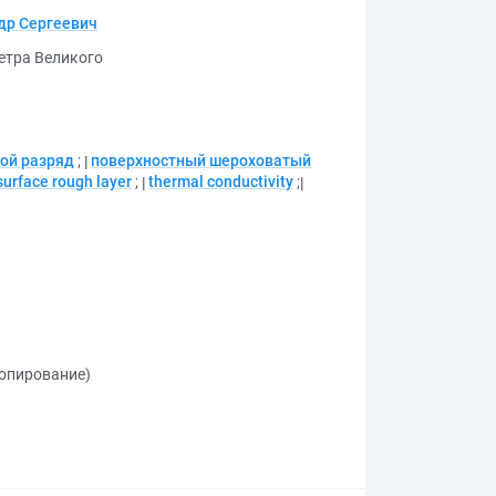
др Сергеевич
етра Великого
ой разряд
;
поверхностный шероховатый
surface rough layer
;
thermal conductivity
;
копирование)