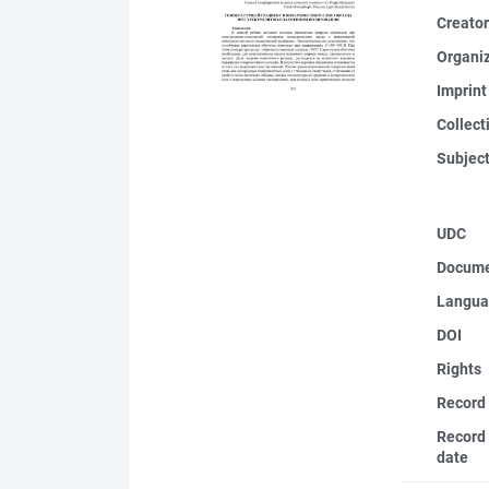
Creato
Organi
Imprint
Collect
Subjec
UDC
Docume
Langua
DOI
Rights
Record
Record 
date