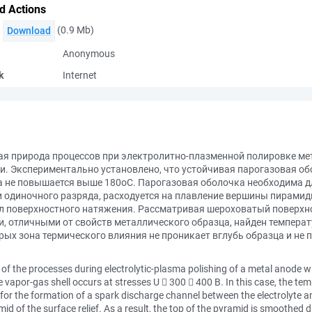
d Actions
(0.9 Mb)
Download
Anonymous
k
Internet
ая природа процессов при электролитно-плазменной полировке ме
и. Экспериментально установлено, что устойчивая парогазовая об
ца не повышается выше 180оС. Парогазовая оболочка необходима 
 одиночного разряда, расходуется на плавление вершины пирамидк
ил поверхностного натяжения. Рассматривая шероховатый поверхн
, отличными от свойств металлического образца, найден температ
рых зона термического влияния не проникает вглубь образца и не
e of the processes during electrolytic-plasma polishing of a metal anode w
e vapor-gas shell occurs at stresses U  300  400 В. In this case, the te
for the formation of a spark discharge channel between the electrolyte an
mid of the surface relief. As a result, the top of the pyramid is smoothed 