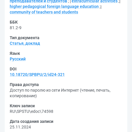
преподавателей и студентов
;
extracurricular activities
;
higher pedagogical foreign language education
;
community of teachers and students
ББК
81.2-9
Тип документа
Статья, доклад
Язык
Русский
DOI
10.18720/SPBPU/2/id24-321
Права доступа
Доступ по паролю из сети Интернет (чтение, печать,
копирование)
Ключ записи
RU\SPSTU\edoc\74598
Дата создания записи
25.11.2024