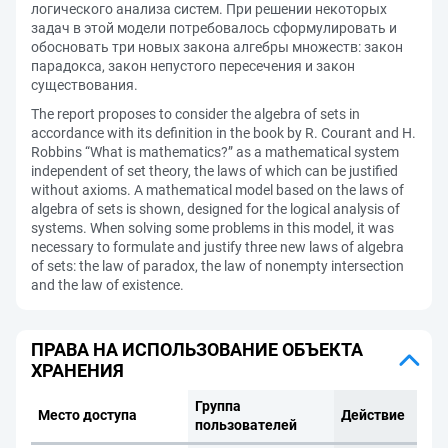
логического анализа систем. При решении некоторых
задач в этой модели потребовалось сформулировать и
обосновать три новых закона алгебры множеств: закон
парадокса, закон непустого пересечения и закон
существования.
The report proposes to consider the algebra of sets in
accordance with its definition in the book by R. Courant and H.
Robbins “What is mathematics?” as a mathematical system
independent of set theory, the laws of which can be justified
without axioms. A mathematical model based on the laws of
algebra of sets is shown, designed for the logical analysis of
systems. When solving some problems in this model, it was
necessary to formulate and justify three new laws of algebra
of sets: the law of paradox, the law of nonempty intersection
and the law of existence.
ПРАВА НА ИСПОЛЬЗОВАНИЕ ОБЪЕКТА
ХРАНЕНИЯ
Группа
Место доступа
Действие
пользователей