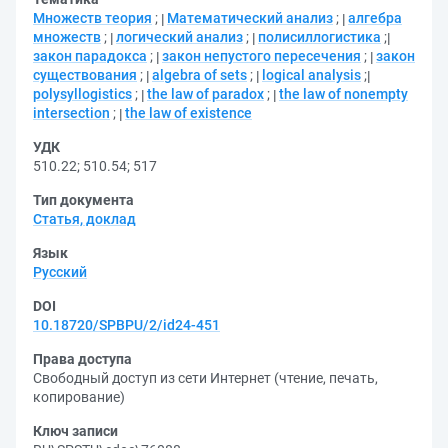
Множеств теория
;
Математический анализ
;
алгебра
множеств
;
логический анализ
;
полисиллогистика
;
закон парадокса
;
закон непустого пересечения
;
закон
существования
;
algebra of sets
;
logical analysis
;
polysyllogistics
;
the law of paradox
;
the law of nonempty
intersection
;
the law of existence
УДК
510.22
;
510.54
;
517
Тип документа
Статья, доклад
Язык
Русский
DOI
10.18720/SPBPU/2/id24-451
Права доступа
Свободный доступ из сети Интернет (чтение, печать,
копирование)
Ключ записи