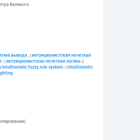
етра Великого
стема вывода
;
интуиционистская нечеткая
я
;
интуиционистская нечеткая логика
;
intuitionistic fuzzy rule system
;
intuitionistic
ighting
копирование)