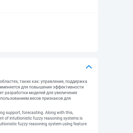
бластях, таких как: управление, поддержка
 применяется для повышения эффективности
ует разработки моделей для увеличения
использованием весов признаков для
ng support, forecasting. Along with this,
t of intuitionistic fuzzy reasoning systems is
uitionistic fuzzy reasoning system using feature