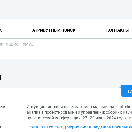
К
АТРИБУТНЫЙ ПОИСК
КОНТАКТЫ
Я
Т
ние
Интуиционистская нечеткая система вывода = Intuitioni
анализ в проектировании и управлении: сборник нау
практической конференции, 27–29 июня 2024 года: [в 2
ы
Нгуен Тхи Тху Зунг
;
Черненькая Людмила Васильев