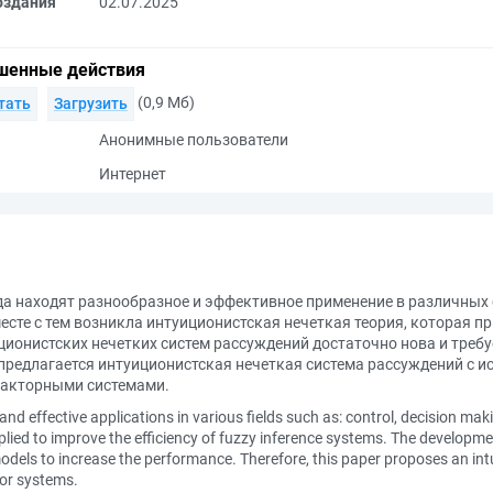
оздания
02.07.2025
шенные действия
(0,9 Мб)
тать
Загрузить
Анонимные пользователи
Интернет
а находят разнообразное и эффективное применение в различных о
месте с тем возникла интуиционистская нечеткая теория, которая
ционистских нечетких систем рассуждений достаточно нова и треб
 предлагается интуиционистская нечеткая система рассуждений с 
факторными системами.
d effective applications in various fields such as: control, decision maki
plied to improve the efficiency of fuzzy inference systems. The developmen
models to increase the performance. Therefore, this paper proposes an int
tor systems.