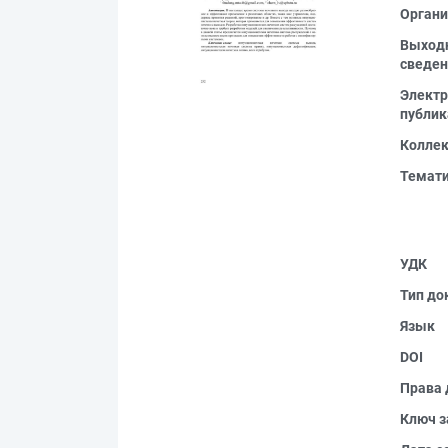
Органи
Выход
сведен
Электр
публик
Колле
Темат
УДК
Тип до
Язык
DOI
Права 
Ключ з