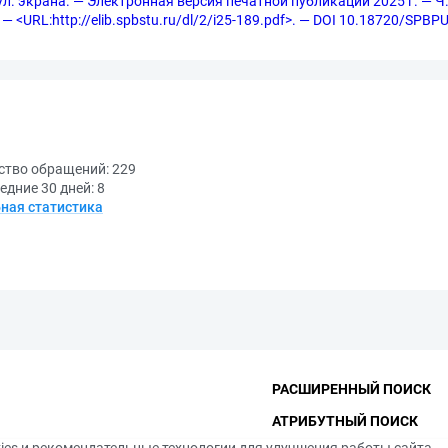
итул. экрана. — Электронная версия печатной публикации 2025 г. — Ч.
 — <URL:http://elib.spbstu.ru/dl/2/i25-189.pdf>. — DOI 10.18720/SPBP
ство обращений:
229
едние 30 дней:
8
ная статистика
РАСШИРЕННЫЙ ПОИСК
АТРИБУТНЫЙ ПОИСК