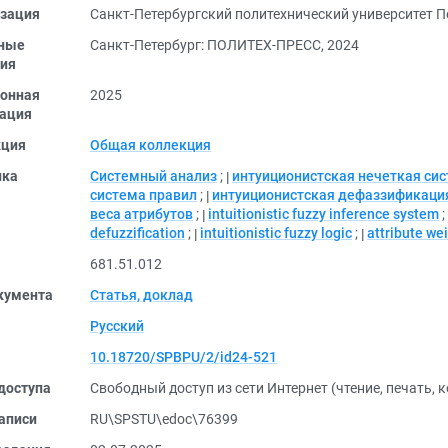
зация
Санкт-Петербургский политехнический университет П
ные
Санкт-Петербург: ПОЛИТЕХ-ПРЕСС, 2024
ия
онная
2025
ация
кция
Общая коллекция
ика
Системный анализ
;
интуиционистская нечеткая си
система правил
;
интуиционистская дефаззификаци
веса атрибутов
;
intuitionistic fuzzy inference system
;
defuzzification
;
intuitionistic fuzzy logic
;
attribute we
681.51.012
кумента
Статья, доклад
Русский
10.18720/SPBPU/2/id24-521
доступа
Свободный доступ из сети Интернет (чтение, печать, 
аписи
RU\SPSTU\edoc\76399