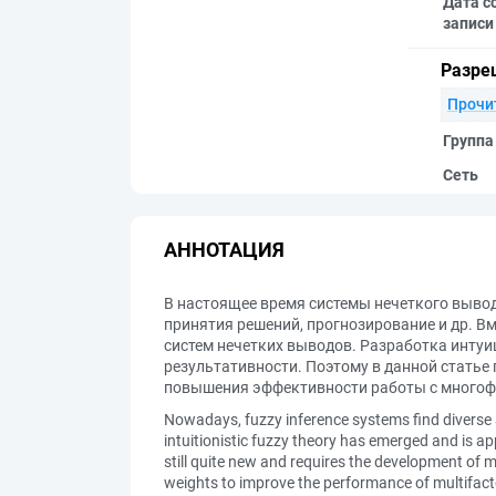
Дата с
записи
Разре
Прочи
Группа
Сеть
АННОТАЦИЯ
В настоящее время системы нечеткого вывод
принятия решений, прогнозирование и др. В
систем нечетких выводов. Разработка интуи
результативности. Поэтому в данной статье
повышения эффективности работы с много
Nowadays, fuzzy inference systems find diverse an
intuitionistic fuzzy theory has emerged and is ap
still quite new and requires the development of 
weights to improve the performance of multifac