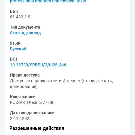
professional oriented and medical texts
ББК
81.432.1-9
Тип документа
Статья, доклад
Язык
Русский
DOI
10.18720/SPBPU/2/id25-446
Права доступа
Доступ по паролю из сети Интернет (чтение, печать,
копирование)
Ключ записи
RU\SPSTU\edoc\77830
Дата создания записи
22.12.2025
Разрешенные действия