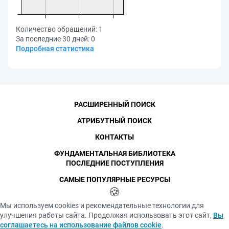
Количество обращений:
1
За последние 30 дней:
0
Подробная статистика
РАСШИРЕННЫЙ ПОИСК
АТРИБУТНЫЙ ПОИСК
КОНТАКТЫ
ФУНДАМЕНТАЛЬНАЯ БИБЛИОТЕКА
ПОСЛЕДНИЕ ПОСТУПЛЕНИЯ
САМЫЕ ПОПУЛЯРНЫЕ РЕСУРСЫ
©
СПбПУ
🍪
, 1996-2026
Авторские права и персональные данные
Мы используем cookies и рекомендательные технологии для
Фотографии размещены с согласия
улучшения работы сайта. Продолжая использовать этот сайт,
Вы
Политика конфиденциальности
изображённых лиц в соответствии
соглашаетесь на использование файлов cookie
.
с требованиями законодательства
Положение об использовании «cookie» файлов