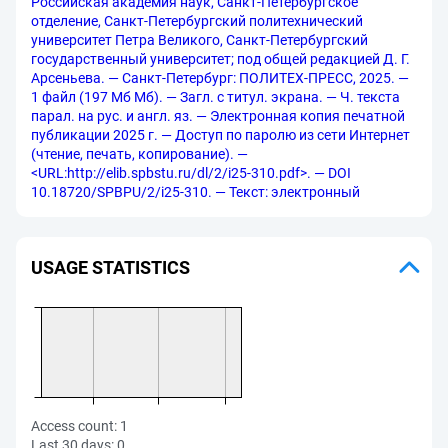
Российская академия наук, Санкт-Петербургское
отделение, Санкт-Петербургский политехнический
университет Петра Великого, Санкт-Петербургский
государственный университет; под общей редакцией Д. Г.
Арсеньева. — Санкт-Петербург: ПОЛИТЕХ-ПРЕСС, 2025. —
1 файл (197 Мб Мб). — Загл. с титул. экрана. — Ч. текста
парал. на рус. и англ. яз. — Электронная копия печатной
публикации 2025 г. — Доступ по паролю из сети Интернет
(чтение, печать, копирование). —
<URL:http://elib.spbstu.ru/dl/2/i25-310.pdf>. — DOI
10.18720/SPBPU/2/i25-310. — Текст: электронный
USAGE STATISTICS
Access count:
1
Last 30 days:
0