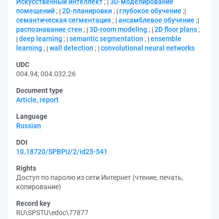
Искусственный интеллект
;
3D-моделирование
помещений
;
2D-планировки
;
глубокое обучение
;
семантическая сегментация
;
ансамблевое обучение
;
распознавание стен
;
3D-room modeling
;
2D floor plans
;
deep learning
;
semantic segmentation
;
ensemble
learning
;
wall detection
;
convolutional neural networks
UDC
004.94
;
004.032.26
Document type
Article, report
Language
Russian
DOI
10.18720/SPBPU/2/id25-541
Rights
Доступ по паролю из сети Интернет (чтение, печать,
копирование)
Record key
RU\SPSTU\edoc\77877