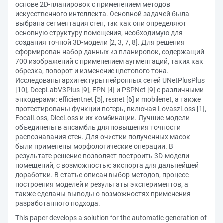
основе 2D-планировок с применением методов
искусственного интеллекта. Основной задачей была
выбрана сегментация стен, так как они определяют
основную структуру помещения, необходимую для
создания точной 3D-модели [2, 3, 7, 8]. Для решения
сформирован набор данных из планировок, содержащий
700 изображений с применением аугментаций, таких как
обрезка, поворот и изменение цветового тона.
Исследованы архитектуры нейронных сетей UNetPlusPlus
[10], DeepLabV3Plus [9], FPN [4] и PSPNet [9] с различными
энкодерами: efficientnet [5], resnet [6] и mobilenet, а также
протестированы функции потерь, включая LovaszLoss [1],
FocalLoss, DiceLoss и их комбинации. Лучшие модели
объединены в ансамбль для повышения точности
распознавания стен. Для очистки полученных масок
были применены морфологические операции. В
результате решение позволяет построить 3D-модели
помещений, с возможностью экспорта для дальнейшей
доработки. В статье описан выбор методов, процесс
построения моделей и результаты экспериментов, а
также сделаны выводы о возможностях применения
разработанного подхода.
This paper develops a solution for the automatic generation of