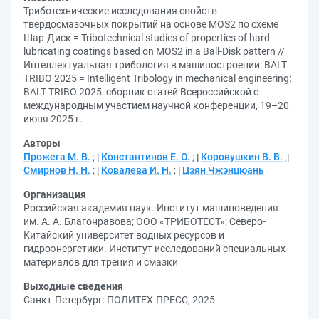
Триботехнические исследования свойств
твердосмазочных покрытий на основе MOS2 по схеме
Шар-Диск = Tribotechnical studies of properties of hard-
lubricating coatings based on MOS2 in a Ball-Disk pattern //
Интеллектуальная трибология в машиностроении: BALT
TRIBO 2025 = Intelligent Tribology in mechanical engineering:
BALT TRIBO 2025: сборник статей Всероссийской с
международным участием научной конференции, 19–20
июня 2025 г.
Авторы
Прожега М. В.
;
Константинов Е. О.
;
Коровушкин В. В.
;
Смирнов Н. Н.
;
Ковалева И. Н.
;
Цзян Чжэнцюань
Организация
Российская академия наук. Институт машиноведения
им. А. А. Благонравова
;
ООО «ТРИБОТЕСТ»
;
Северо-
Китайский университет водных ресурсов и
гидроэнергетики. Институт исследований специальных
материалов для трения и смазки
Выходные сведения
Санкт-Петербург: ПОЛИТЕХ-ПРЕСС, 2025