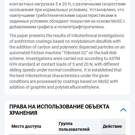
контактных нагрузках 5 и 20 Н, с различными скоростями
скольжения при нормальных условиях. Установлено, что
наилучшими триботехническими характеристиками в
заданных условиях обладают покрытия на основе MoS2 с
добавлением графита и политетрафторэтилена.
The paper presents the results of tribotechnical investigations
of antifriction coatings based on molybdenum disulfide with
the addition of carbon and polymeric dispersed particles on an
automated friction machine “Tribotest-02” on the ball-disk
scheme. Investigations were carried out according to ASTM
G99 standard at contact loads of 5 and 20 N, with different
sliding speeds under normal conditions. It is established that
the best tribotechnical characteristics under the given
conditions are possessed by coatings based on MoS2 with
addition of graphite and polytetrafluoroethylene.
ПРАВА НА ИСПОЛЬЗОВАНИЕ ОБЪЕКТА
ХРАНЕНИЯ
Группа
Место доступа
Действие
пользователей