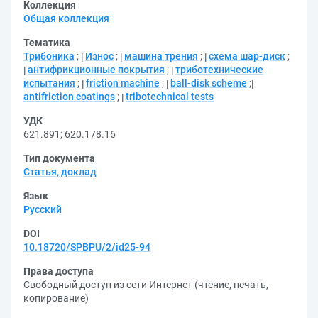
Коллекция
Общая коллекция
Тематика
Трибоника
;
Износ
;
машина трения
;
схема шар-диск
;
антифрикционные покрытия
;
триботехнические
испытания
;
friction machine
;
ball-disk scheme
;
antifriction coatings
;
tribotechnical tests
УДК
621.891
;
620.178.16
Тип документа
Статья, доклад
Язык
Русский
DOI
10.18720/SPBPU/2/id25-94
Права доступа
Свободный доступ из сети Интернет (чтение, печать,
копирование)