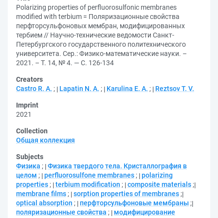
Polarizing properties of perfluorosulfonic membranes
modified with terbium = Поляризационные свойства
перфторсульфоновых мембран, модифицированных
тербием // Научно-технические ведомости Санкт-
Петербургского государственного политехнического
университета. Сер.: Физико-математические науки. –
2021. – Т. 14, № 4. — С. 126-134
Creators
Castro R. A.
;
Lapatin N. A.
;
Karulina E. A.
;
Reztsov T. V.
Imprint
2021
Collection
Общая коллекция
Subjects
Физика
;
Физика твердого тела. Кристаллография в
целом
;
perfluorosulfone membranes
;
polarizing
properties
;
terbium modification
;
composite materials
;
membrane films
;
sorption properties of membranes
;
optical absorption
;
перфторсульфоновые мембраны
;
поляризационные свойства
;
модифицирование