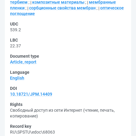
тербием
;
композитные материалы
;
мембранные
пленки
;
сорбционные свойства мембран
;
оптическое
поглощение
UDC
539.2
LBC
22.37
Document type
Article, report
Language
English
DOI
10.18721/JPM.14409
Rights
Свободный доступ из сети Интернет (чтение, печать,
копирование)
Record key
RU\SPSTU\edoc\68063