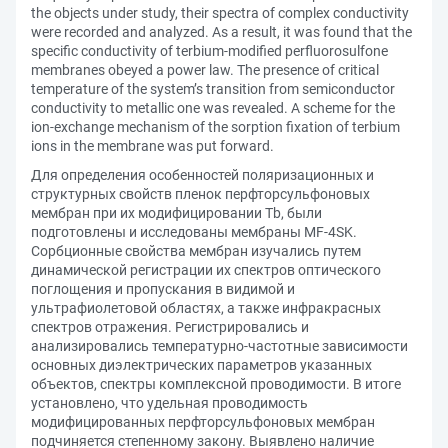
the objects under study, their spectra of complex conductivity
were recorded and analyzed. As a result, it was found that the
specific conductivity of terbium-modified perfluorosulfone
membranes obeyed a power law. The presence of critical
temperature of the system’s transition from semiconductor
conductivity to metallic one was revealed. A scheme for the
ion-exchange mechanism of the sorption fixation of terbium
ions in the membrane was put forward.
Для определения особенностей поляризационных и
структурных свойств пленок перфторсульфоновых
мембран при их модифицировании Tb, были
подготовлены и исследованы мембраны MF-4SK.
Сорбционные свойства мембран изучались путем
динамической регистрации их спектров оптического
поглощения и пропускания в видимой и
ультрафиолетовой областях, а также инфракрасных
спектров отражения. Регистрировались и
анализировались температурно-частотные зависимости
основных диэлектрических параметров указанных
объектов, спектры комплексной проводимости. В итоге
установлено, что удельная проводимость
модифицированных перфторсульфоновых мембран
подчиняется степенному закону. Выявлено наличие