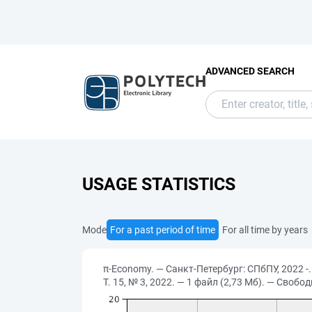
ADVANCED SEARCH
USAGE STATISTICS
Mode
For a past period of time
For all time by years
π-Economy. — Санкт-Петербург: СПбПУ, 2022 -.
Т. 15, № 3, 2022. — 1 файл (2,73 Мб). — Свобо