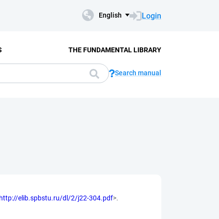
Login
English
S
THE FUNDAMENTAL LIBRARY
Search manual
http://elib.spbstu.ru/dl/2/j22-304.pdf
>.