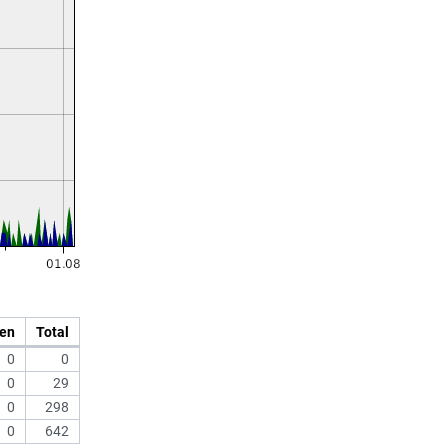
en
Total
0
0
0
29
0
298
0
642