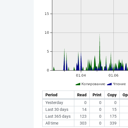
Period
Read
Print
Copy
Op
Yesterday
0
0
0
Last 30 days
14
0
15
Last 365 days
123
0
175
All time
303
0
339