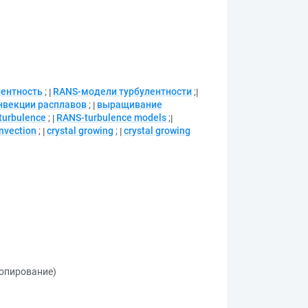
лентность
;
RANS-модели турбулентности
;
нвекции расплавов
;
выращивание
turbulence
;
RANS-turbulence models
;
onvection
;
crystal growing
;
crystal growing
копирование)