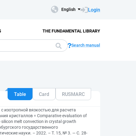
Login
English
S
THE FUNDAMENTAL LIBRARY
Search manual
Table
Card
RUSMARC
 с изотропной вязкостью для расчета
я кристаллов = Comparative evaluation of
silicon melt convection in crystal growth
рбургского государственного
еские науки. – 2022. – Т. 15, № 3. — С. 28-