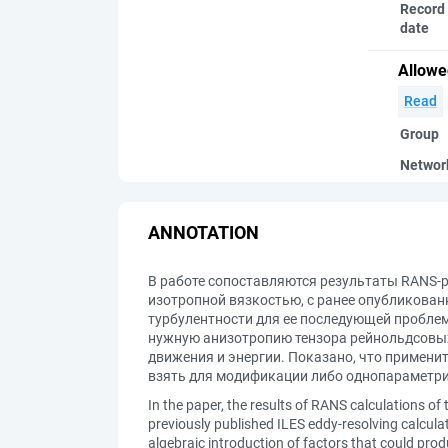
Record 
date
Allowe
Read
Group
Networ
ANNOTATION
В работе сопоставляются результаты RANS-р
изотропной вязкостью, с ранее опубликова
турбулентности для ее последующей пробле
нужную анизотропию тензора рейнольдсовых
движения и энергии. Показано, что применит
взять для модификации либо однопараметри
In the paper, the results of RANS calculations of
previously published ILES eddy-resolving calcula
algebraic introduction of factors that could prod