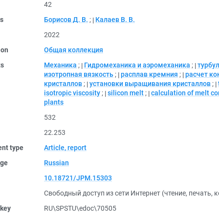
42
rs
Борисов Д. В.
;
Калаев В. В.
2022
ion
Общая коллекция
ts
Механика
;
Гидромеханика и аэромеханика
;
турбу
изотропная вязкость
;
расплав кремния
;
расчет ко
кристаллов
;
установки выращивания кристаллов
;
isotropic viscosity
;
silicon melt
;
calculation of melt c
plants
532
22.253
nt type
Article, report
ge
Russian
10.18721/JPM.15303
Свободный доступ из сети Интернет (чтение, печать, 
 key
RU\SPSTU\edoc\70505