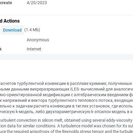
create
4/20/2023
d Actions
(1.4 Mb)
Download
Anonymous
k
Internet
асчетов турбулентной конвекции в расплаве кремния, полученные
нными данными вихреразрешающих ILES- вычислений для аналогич
мно-ориентированной модификации с алгебраическим введением ф
 напряжений и вектора турбулентного теплового потока, входящих
ельно к задачам расчета конвекции в тиглях установок, где испол
ческую k-модель, либо двухпараметрическую k-эпсилон модель в к
 turbulent convection in silicon melt, obtained using several eddy-viscos
tion data for similar conditions. A turbulence model was chosen for its 
uce the required anisotropy of the Reynolds stress tensor and the turbulen