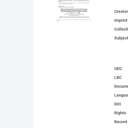
Creato
Imprint
Collect
Subjec
UDC
LBC
Docume
Langua
DOI
Rights
Record