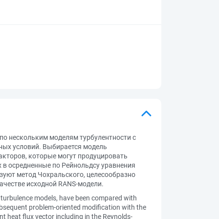
 по нескольким моделям турбулентности с
ных условий. Выбирается модель
акторов, которые могут продуцировать
 в осредненные по Рейнольдсу уравнения
ьзуют метод Чохральского, целесообразно
ачестве исходной RANS-модели.
ity turbulence models, have been compared with
subsequent problem-oriented modification with the
t heat flux vector including in the Reynolds-