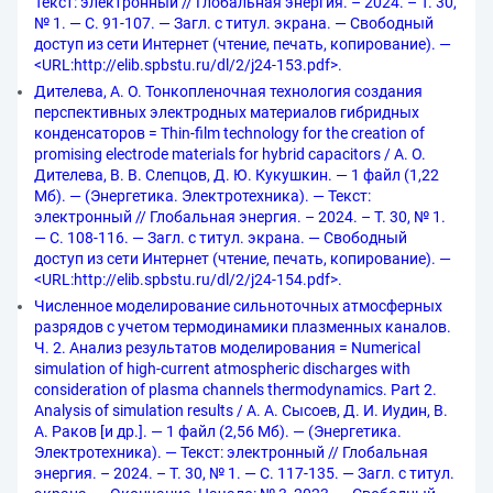
Текст: электронный // Глобальная энергия. – 2024. – Т. 30,
№ 1. — С. 91-107. — Загл. с титул. экрана. — Свободный
доступ из сети Интернет (чтение, печать, копирование). —
<URL:http://elib.spbstu.ru/dl/2/j24-153.pdf>.
Дителева, А. О. Тонкопленочная технология создания
перспективных электродных материалов гибридных
конденсаторов = Thin-film technology for the creation of
promising electrode materials for hybrid capacitors / А. О.
Дителева, В. В. Слепцов, Д. Ю. Кукушкин. — 1 файл (1,22
Мб). — (Энергетика. Электротехника). — Текст:
электронный // Глобальная энергия. – 2024. – Т. 30, № 1.
— С. 108-116. — Загл. с титул. экрана. — Свободный
доступ из сети Интернет (чтение, печать, копирование). —
<URL:http://elib.spbstu.ru/dl/2/j24-154.pdf>.
Численное моделирование сильноточных атмосферных
разрядов с учетом термодинамики плазменных каналов.
Ч. 2. Анализ результатов моделирования = Numerical
simulation of high-current atmospheric discharges with
consideration of plasma channels thermodynamics. Part 2.
Analysis of simulation results / А. А. Сысоев, Д. И. Иудин, В.
А. Раков [и др.]. — 1 файл (2,56 Мб). — (Энергетика.
Электротехника). — Текст: электронный // Глобальная
энергия. – 2024. – Т. 30, № 1. — С. 117-135. — Загл. с титул.