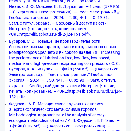
reactivity at the RBMK reactor / И. А. Прохоров, И. Е.
Иванов, И. Ф. Моисеев, В. Е. Дружинин. — 1 файл (579 Кб).
— (Энергетика. Электротехника). — Текст: электронный //
Глобальная энергия. – 2024. – Т. 30, № 1. — С. 69-81. —
Загл. с титул. экрана. — Свободный доступ из сети
Интернет (чтение, печать, копирование). —
<URL:http://elib.spbstu.ru/dl/2/j24-151.pdf>.
Бусаров, С. С. Повышение производительности
бессмазочных малорасходных тихоходных поршневых
компрессоров среднего и высокого давления = Increasing
the performance of lubrication-free, low-flow, low-speed,
medium- and high-pressure reciprocating compressors / С. С.
Бусаров, К. А. Бакулин. — 1 файл (650 Кб). — (Энергетика.
Электротехника). — Текст: электронный // Глобальная
энергия. – 2024. – Т. 30, № 1. — С. 82-90. — Загл. с титул.
экрана. — Свободный доступ из сети Интернет (чтение,
печать, копирование). — <URL:http://elib.spbstu.ru/dl/2/j24-
152.pdf>.
Федюхин, А. В. Методические подходы к анализу
энергоэкологического метаболизма городов =
Methodological approaches to the analysis of energy-
ecological metabolism of cities / А. В. Федюхин, Е. Г. Гашо. —
1 файл (1,02 Мб). — (Энергетика. Электротехника). —