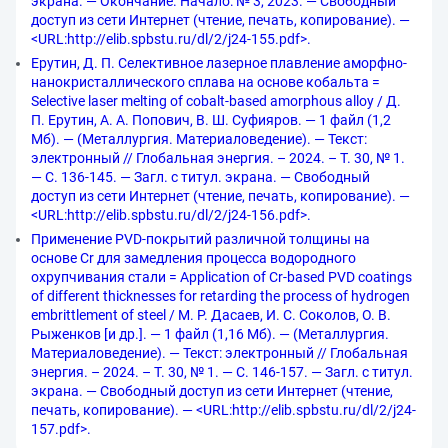
экрана. — Окончание. Начало: № 3, 2023. — Свободный
доступ из сети Интернет (чтение, печать, копирование). —
<URL:http://elib.spbstu.ru/dl/2/j24-155.pdf>.
Ерутин, Д. П. Селективное лазерное плавление аморфно-
нанокристаллического сплава на основе кобальта =
Selective laser melting of cobalt-based amorphous alloy / Д.
П. Ерутин, А. А. Попович, В. Ш. Суфияров. — 1 файл (1,2
Мб). — (Металлургия. Материаловедение). — Текст:
электронный // Глобальная энергия. – 2024. – Т. 30, № 1.
— С. 136-145. — Загл. с титул. экрана. — Свободный
доступ из сети Интернет (чтение, печать, копирование). —
<URL:http://elib.spbstu.ru/dl/2/j24-156.pdf>.
Применение PVD-покрытий различной толщины на
основе Cr для замедления процесса водородного
охрупчивания стали = Application of Cr-based PVD coatings
of different thicknesses for retarding the process of hydrogen
embrittlement of steel / М. Р. Дасаев, И. С. Соколов, О. В.
Рыженков [и др.]. — 1 файл (1,16 Мб). — (Металлургия.
Материаловедение). — Текст: электронный // Глобальная
энергия. – 2024. – Т. 30, № 1. — С. 146-157. — Загл. с титул.
экрана. — Свободный доступ из сети Интернет (чтение,
печать, копирование). — <URL:http://elib.spbstu.ru/dl/2/j24-
157.pdf>.