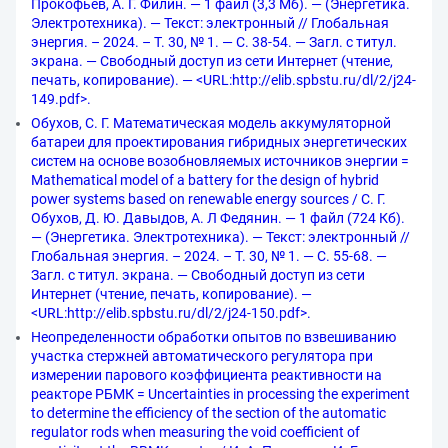
Прокофьев, А. Г. Филин. — 1 файл (3,3 Мб). — (Энергетика.
Электротехника). — Текст: электронный // Глобальная
энергия. – 2024. – Т. 30, № 1. — С. 38-54. — Загл. с титул.
экрана. — Свободный доступ из сети Интернет (чтение,
печать, копирование). — <URL:http://elib.spbstu.ru/dl/2/j24-
149.pdf>.
Обухов, С. Г. Математическая модель аккумуляторной
батареи для проектирования гибридных энергетических
систем на основе возобновляемых источников энергии =
Mathematical model of a battery for the design of hybrid
power systems based on renewable energy sources / С. Г.
Обухов, Д. Ю. Давыдов, А. Л Федянин. — 1 файл (724 Кб).
— (Энергетика. Электротехника). — Текст: электронный //
Глобальная энергия. – 2024. – Т. 30, № 1. — С. 55-68. —
Загл. с титул. экрана. — Свободный доступ из сети
Интернет (чтение, печать, копирование). —
<URL:http://elib.spbstu.ru/dl/2/j24-150.pdf>.
Неопределенности обработки опытов по взвешиванию
участка стержней автоматического регулятора при
измерении парового коэффициента реактивности на
реакторе РБМК = Uncertainties in processing the experiment
to determine the efficiency of the section of the automatic
regulator rods when measuring the void coefficient of