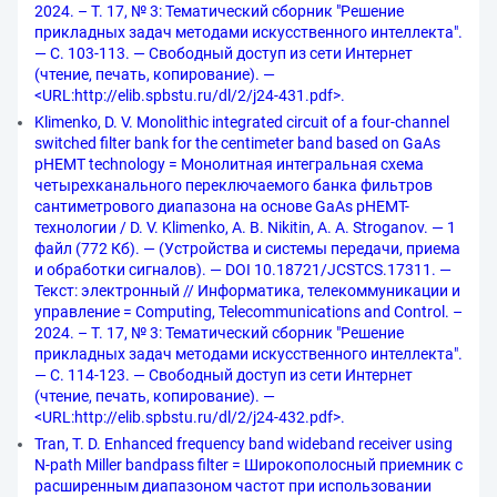
2024. – Т. 17, № 3: Тематический сборник "Решение
прикладных задач методами искусственного интеллекта".
— С. 103-113. — Свободный доступ из сети Интернет
(чтение, печать, копирование). —
<URL:http://elib.spbstu.ru/dl/2/j24-431.pdf>.
Klimenko, D. V. Monolithic integrated circuit of a four-channel
switched filter bank for the centimeter band based on GaAs
pНЕМТ technology = Монолитная интегральная схема
четырехканального переключаемого банка фильтров
сантиметрового диапазона на основе GaAs pНЕМТ-
технологии / D. V. Klimenko, A. B. Nikitin, A. A. Stroganov. — 1
файл (772 Кб). — (Устройства и системы передачи, приема
и обработки сигналов). — DOI 10.18721/JCSTCS.17311. —
Текст: электронный // Информатика, телекоммуникации и
управление = Computing, Telecommunications and Control. –
2024. – Т. 17, № 3: Тематический сборник "Решение
прикладных задач методами искусственного интеллекта".
— С. 114-123. — Свободный доступ из сети Интернет
(чтение, печать, копирование). —
<URL:http://elib.spbstu.ru/dl/2/j24-432.pdf>.
Tran, T. D. Enhanced frequency band wideband receiver using
N-path Miller bandpass filter = Широкополосный приемник с
расширенным диапазоном частот при использовании