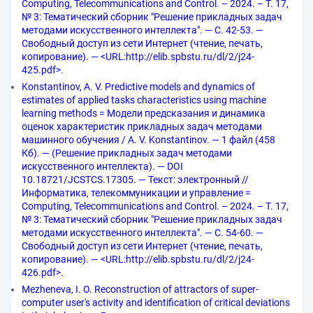
Computing, Telecommunications and Control. – 2024. – Т. 17,
№ 3: Тематический сборник "Решение прикладных задач
методами искусственного интеллекта". — С. 42-53. —
Свободный доступ из сети Интернет (чтение, печать,
копирование). — <URL:http://elib.spbstu.ru/dl/2/j24-
425.pdf>.
Konstantinov, A. V. Predictive models and dynamics of
estimates of applied tasks characteristics using machine
learning methods = Модели предсказания и динамика
оценок характеристик прикладных задач методами
машинного обучения / A. V. Konstantinov. — 1 файл (458
Кб). — (Решение прикладных задач методами
искусственного интеллекта). — DOI
10.18721/JCSTCS.17305. — Текст: электронный //
Информатика, телекоммуникации и управление =
Computing, Telecommunications and Control. – 2024. – Т. 17,
№ 3: Тематический сборник "Решение прикладных задач
методами искусственного интеллекта". — С. 54-60. —
Свободный доступ из сети Интернет (чтение, печать,
копирование). — <URL:http://elib.spbstu.ru/dl/2/j24-
426.pdf>.
Mezheneva, I. O. Reconstruction of attractors of super-
computer user's activity and identification of critical deviations