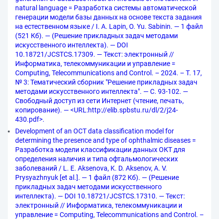
natural language = Разработка системы автоматической
генерации модели базы данных на основе текста задания
на естественном языке / I. A. Lapin, O. Yu. Sabinin. — 1 файл
(521 Кб). — (Решение прикладных задач методами
искусственного интеллекта). — DOI
10.18721/JCSTCS.17309. — Текст: электронный //
Информатика, телекоммуникации и управление =
Computing, Telecommunications and Control. – 2024. – Т. 17,
№ 3: Тематический сборник "Решение прикладных задач
методами искусственного интеллекта". — С. 93-102. —
Свободный доступ из сети Интернет (чтение, печать,
копирование). — <URL:http://elib.spbstu.ru/dl/2/j24-
430.pdf>.
Development of an OCT data classification model for
determining the presence and type of ophthalmic diseases =
Разработка модели классификации данных ОКТ для
определения наличия и типа офтальмологических
заболеваний / L. E. Aksenova, K. D. Aksenov, A. V.
Prysyazhnyuk [et al.]. — 1 файл (872 Кб). — (Решение
прикладных задач методами искусственного
интеллекта). — DOI 10.18721/JCSTCS.17310. — Текст:
электронный // Информатика, телекоммуникации и
управление = Computing, Telecommunications and Control. –