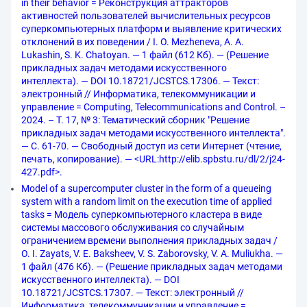
in their behavior = Реконструкция аттракторов
активностей пользователей вычислительных ресурсов
суперкомпьютерных платформ и выявление критических
отклонений в их поведении / I. O. Mezheneva, A. A.
Lukashin, S. K. Chatoyan. — 1 файл (612 Кб). — (Решение
прикладных задач методами искусственного
интеллекта). — DOI 10.18721/JCSTCS.17306. — Текст:
электронный // Информатика, телекоммуникации и
управление = Computing, Telecommunications and Control. –
2024. – Т. 17, № 3: Тематический сборник "Решение
прикладных задач методами искусственного интеллекта".
— С. 61-70. — Свободный доступ из сети Интернет (чтение,
печать, копирование). — <URL:http://elib.spbstu.ru/dl/2/j24-
427.pdf>.
Model of a supercomputer cluster in the form of a queueing
system with a random limit on the execution time of applied
tasks = Модель суперкомпьютерного кластера в виде
системы массового обслуживания со случайным
ограничением времени выполнения прикладных задач /
O. I. Zayats, V. E. Baksheev, V. S. Zaborovsky, V. A. Muliukha. —
1 файл (476 Кб). — (Решение прикладных задач методами
искусственного интеллекта). — DOI
10.18721/JCSTCS.17307. — Текст: электронный //
Информатика, телекоммуникации и управление =