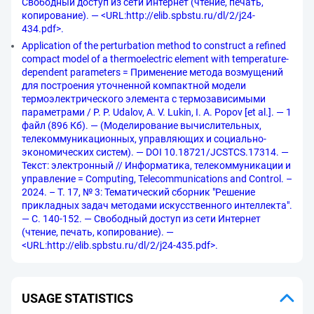
Свободный доступ из сети Интернет (чтение, печать,
копирование). — <URL:http://elib.spbstu.ru/dl/2/j24-
434.pdf>.
Application of the perturbation method to construct a refined
compact model of a thermoelectric element with temperature-
dependent parameters = Применение метода возмущений
для построения уточненной компактной модели
термоэлектрического элемента с термозависимыми
параметрами / P. P. Udalov, A. V. Lukin, I. A. Popov [et al.]. — 1
файл (896 Кб). — (Моделирование вычислительных,
телекоммуникационных, управляющих и социально-
экономических систем). — DOI 10.18721/JCSTCS.17314. —
Текст: электронный // Информатика, телекоммуникации и
управление = Computing, Telecommunications and Control. –
2024. – Т. 17, № 3: Тематический сборник "Решение
прикладных задач методами искусственного интеллекта".
— С. 140-152. — Свободный доступ из сети Интернет
(чтение, печать, копирование). —
<URL:http://elib.spbstu.ru/dl/2/j24-435.pdf>.
USAGE STATISTICS