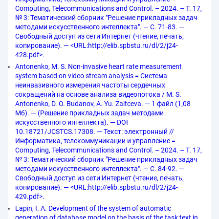
Computing, Telecommunications and Control. – 2024. – Т. 17,
№ 3: Тематический сборник "Решение прикладных задач
методами искусственного интеллекта". — С. 71-83. —
Свободный доступ из сети Интернет (чтение, печать,
копирование). — <URL:http://elib.spbstu.ru/dl/2/j24-
428.pdf>.
Antonenko, M. S. Non-invasive heart rate measurement
system based on video stream analysis = Система
неинвазивного измерения частоты сердечных
сокращений на основе анализа видеопотока / M. S.
Antonenko, D. O. Budanov, A. Yu. Zaitceva. — 1 файл (1,08
Мб). — (Решение прикладных задач методами
искусственного интеллекта). — DOI
10.18721/JCSTCS.17308. — Текст: электронный //
Информатика, телекоммуникации и управление =
Computing, Telecommunications and Control. – 2024. – Т. 17,
№ 3: Тематический сборник "Решение прикладных задач
методами искусственного интеллекта". — С. 84-92. —
Свободный доступ из сети Интернет (чтение, печать,
копирование). — <URL:http://elib.spbstu.ru/dl/2/j24-
429.pdf>.
Lapin, I. A. Development of the system of automatic
generation of database model on the basis of the task text in