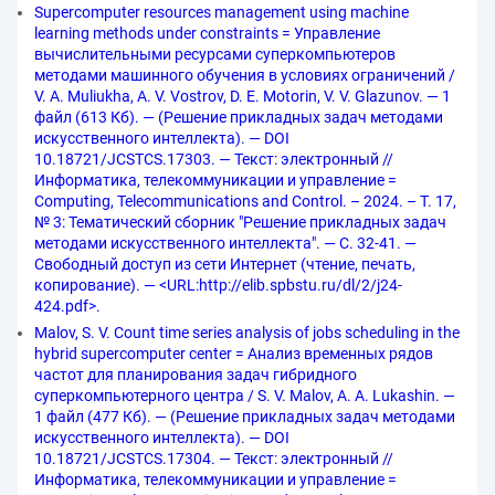
Supercomputer resources management using machine
learning methods under constraints = Управление
вычислительными ресурсами суперкомпьютеров
методами машинного обучения в условиях ограничений /
V. A. Muliukha, A. V. Vostrov, D. E. Motorin, V. V. Glazunov. — 1
файл (613 Кб). — (Решение прикладных задач методами
искусственного интеллекта). — DOI
10.18721/JCSTCS.17303. — Текст: электронный //
Информатика, телекоммуникации и управление =
Computing, Telecommunications and Control. – 2024. – Т. 17,
№ 3: Тематический сборник "Решение прикладных задач
методами искусственного интеллекта". — С. 32-41. —
Свободный доступ из сети Интернет (чтение, печать,
копирование). — <URL:http://elib.spbstu.ru/dl/2/j24-
424.pdf>.
Malov, S. V. Count time series analysis of jobs scheduling in the
hybrid supercomputer center = Анализ временных рядов
частот для планирования задач гибридного
суперкомпьютерного центра / S. V. Malov, A. A. Lukashin. —
1 файл (477 Кб). — (Решение прикладных задач методами
искусственного интеллекта). — DOI
10.18721/JCSTCS.17304. — Текст: электронный //
Информатика, телекоммуникации и управление =