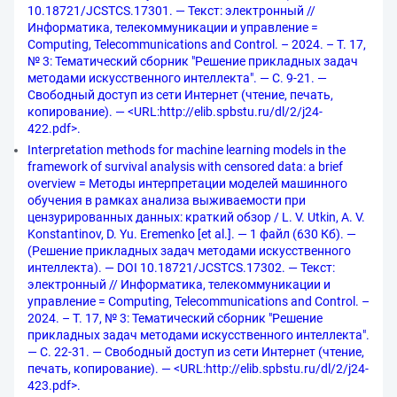
10.18721/JCSTCS.17301. — Текст: электронный //
Информатика, телекоммуникации и управление =
Computing, Telecommunications and Control. – 2024. – Т. 17,
№ 3: Тематический сборник "Решение прикладных задач
методами искусственного интеллекта". — С. 9-21. —
Свободный доступ из сети Интернет (чтение, печать,
копирование). — <URL:http://elib.spbstu.ru/dl/2/j24-
422.pdf>.
Interpretation methods for machine learning models in the
framework of survival analysis with censored data: a brief
overview = Методы интерпретации моделей машинного
обучения в рамках анализа выживаемости при
цензурированных данных: краткий обзор / L. V. Utkin, A. V.
Konstantinov, D. Yu. Eremenko [et al.]. — 1 файл (630 Кб). —
(Решение прикладных задач методами искусственного
интеллекта). — DOI 10.18721/JCSTCS.17302. — Текст:
электронный // Информатика, телекоммуникации и
управление = Computing, Telecommunications and Control. –
2024. – Т. 17, № 3: Тематический сборник "Решение
прикладных задач методами искусственного интеллекта".
— С. 22-31. — Свободный доступ из сети Интернет (чтение,
печать, копирование). — <URL:http://elib.spbstu.ru/dl/2/j24-
423.pdf>.