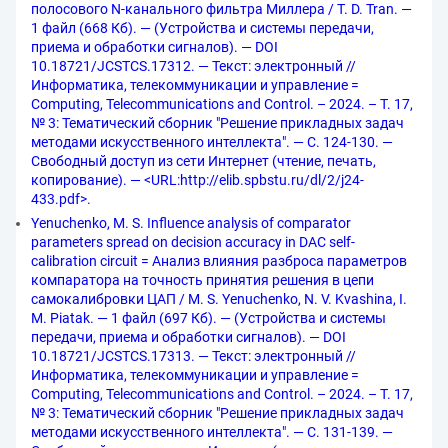
полосового N-канального фильтра Миллера / T. D. Tran. —
1 файл (668 Кб). — (Устройства и системы передачи,
приема и обработки сигналов). — DOI
10.18721/JCSTCS.17312. — Текст: электронный //
Информатика, телекоммуникации и управление =
Computing, Telecommunications and Control. – 2024. – Т. 17,
№ 3: Тематический сборник "Решение прикладных задач
методами искусственного интеллекта". — С. 124-130. —
Свободный доступ из сети Интернет (чтение, печать,
копирование). — <URL:http://elib.spbstu.ru/dl/2/j24-
433.pdf>.
Yenuchenko, M. S. Influence analysis of comparator
parameters spread on decision accuracy in DAC self-
calibration circuit = Анализ влияния разброса параметров
компаратора на точность принятия решения в цепи
самокалибровки ЦАП / M. S. Yenuchenko, N. V. Kvashina, I.
M. Piatak. — 1 файл (697 Кб). — (Устройства и системы
передачи, приема и обработки сигналов). — DOI
10.18721/JCSTCS.17313. — Текст: электронный //
Информатика, телекоммуникации и управление =
Computing, Telecommunications and Control. – 2024. – Т. 17,
№ 3: Тематический сборник "Решение прикладных задач
методами искусственного интеллекта". — С. 131-139. —