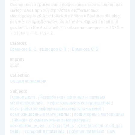
Особенности применения полимерных композиционных
материалов при обустройстве нефтегазовых
месторождений Арктического пояса = Features of using
polymer composite materials in the development of oil and
gas fields in the Arctic belt // Глобальная энергия. – 2025. –
Т. 31, № 1. — С. 112-121
Creators
Ермаков Б. С.
;
Швецов О. В.
;
Ермаков С. Б.
Imprint
2025
Collection
Общая коллекция
Subjects
Горное дело
;
Разработка нефтяных и газовых
месторождений
;
нефтегазовые месторождения
;
обустройство нефтегазовых месторождений
;
композиционные материалы
;
полимерные материалы
;
низкие климатические температуры
;
водопоглощение
;
oil-gas fields
;
development of oil-gas
fields
;
composite materials
;
polymer materials
;
low