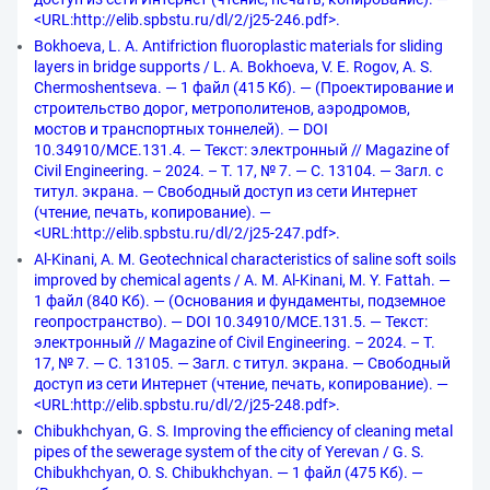
<URL:http://elib.spbstu.ru/dl/2/j25-246.pdf>.
Bokhoeva, L. A. Antifriction fluoroplastic materials for sliding
layers in bridge supports / L. A. Bokhoeva, V. E. Rogov, A. S.
Chermoshentseva. — 1 файл (415 Кб). — (Проектирование и
строительство дорог, метрополитенов, аэродромов,
мостов и транспортных тоннелей). — DOI
10.34910/MCE.131.4. — Текст: электронный // Magazine of
Civil Engineering. – 2024. – Т. 17, № 7. — С. 13104. — Загл. с
титул. экрана. — Свободный доступ из сети Интернет
(чтение, печать, копирование). —
<URL:http://elib.spbstu.ru/dl/2/j25-247.pdf>.
Al-Kinani, A. M. Geotechnical characteristics of saline soft soils
improved by chemical agents / A. M. Al-Kinani, M. Y. Fattah. —
1 файл (840 Кб). — (Основания и фундаменты, подземное
геопространство). — DOI 10.34910/MCE.131.5. — Текст:
электронный // Magazine of Civil Engineering. – 2024. – Т.
17, № 7. — С. 13105. — Загл. с титул. экрана. — Свободный
доступ из сети Интернет (чтение, печать, копирование). —
<URL:http://elib.spbstu.ru/dl/2/j25-248.pdf>.
Chibukhchyan, G. S. Improving the efficiency of cleaning metal
pipes of the sewerage system of the city of Yerevan / G. S.
Chibukhchyan, O. S. Chibukhchyan. — 1 файл (475 Кб). —