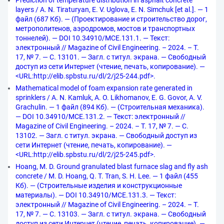
Prediction of temperature distribution in asphalt concrete
layers / A. N. Tiraturyan, E. V. Uglova, E. N. Simchuk [et al.]. — 1
файл (687 Кб). — (Проектирование и строительство дорог,
метрополитенов, аэродромов, мостов и транспортных
тоннелей). — DOI 10.34910/MCE.131.1. — Текст:
электронный // Magazine of Civil Engineering. – 2024. – Т.
17, № 7. — С. 13101. — Загл. с титул. экрана. — Свободный
доступ из сети Интернет (чтение, печать, копирование). —
<URL:http://elib.spbstu.ru/dl/2/j25-244.pdf>.
Mathematical model of foam expansion rate generated in
sprinklers / A. N. Kamluk, A. O. Likhomanov, E. G. Govor, A. V.
Grachulin. — 1 файл (894 Кб). — (Строительная механика).
— DOI 10.34910/MCE.131.2. — Текст: электронный //
Magazine of Civil Engineering. – 2024. – Т. 17, № 7. — С.
13102. — Загл. с титул. экрана. — Свободный доступ из
сети Интернет (чтение, печать, копирование). —
<URL:http://elib.spbstu.ru/dl/2/j25-245.pdf>.
Hoang, M. D. Ground granulated blast furnace slag and fly ash
concrete / M. D. Hoang, Q. T. Tran, S. H. Lee. — 1 файл (455
Кб). — (Строительные изделия и конструкционные
материалы). — DOI 10.34910/MCE.131.3. — Текст:
электронный // Magazine of Civil Engineering. – 2024. – Т.
17, № 7. — С. 13103. — Загл. с титул. экрана. — Свободный
доступ из сети Интернет (чтение, печать, копирование). —