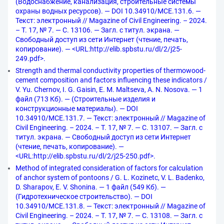
(Водоснабжение, канализация, строительные системы
охраны водных ресурсов). — DOI 10.34910/MCE.131.6. —
Текст: электронный // Magazine of Civil Engineering. – 2024.
– Т. 17, № 7. — С. 13106. — Загл. с титул. экрана. —
Свободный доступ из сети Интернет (чтение, печать,
копирование). — <URL:http://elib.spbstu.ru/dl/2/j25-
249.pdf>.
Strength and thermal conductivity properties of thermowood-
cement composition and factors influencing these indicators /
V. Yu. Chernov, I. G. Gaisin, E. M. Maltseva, A. N. Nosova. — 1
файл (713 Кб). — (Строительные изделия и
конструкционные материалы). — DOI
10.34910/MCE.131.7. — Текст: электронный // Magazine of
Civil Engineering. – 2024. – Т. 17, № 7. — С. 13107. — Загл. с
титул. экрана. — Свободный доступ из сети Интернет
(чтение, печать, копирование). —
<URL:http://elib.spbstu.ru/dl/2/j25-250.pdf>.
Method of integrated consideration of factors for calculation
of anchor system of pontoons / G. L. Kozinetc, V. L. Badenko,
D. Sharapov, E. V. Shonina. — 1 файл (549 Кб). —
(Гидротехническое строительство). — DOI
10.34910/MCE.131.8. — Текст: электронный // Magazine of
Civil Engineering. – 2024. – Т. 17, № 7. — С. 13108. — Загл. с