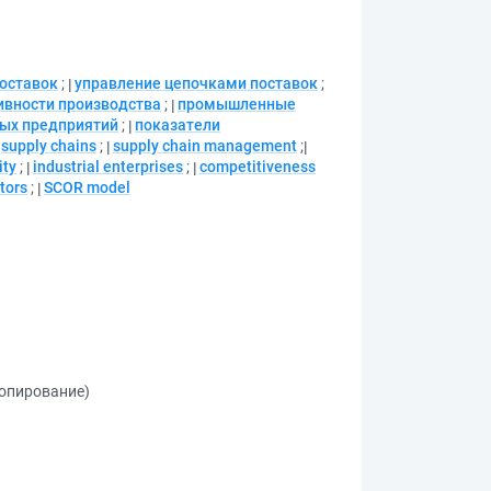
поставок
;
управление цепочками поставок
;
вности производства
;
промышленные
ых предприятий
;
показатели
supply chains
;
supply chain management
;
ity
;
industrial enterprises
;
competitiveness
tors
;
SCOR model
копирование)