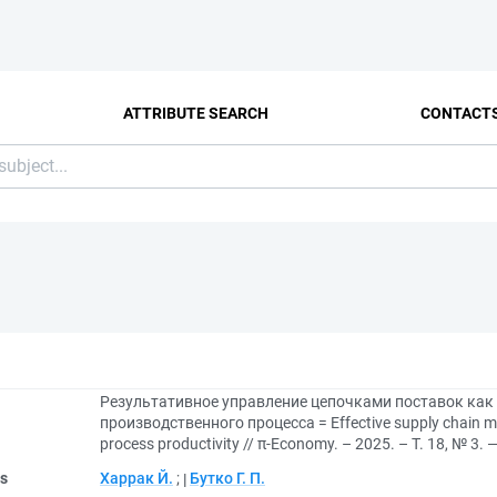
ATTRIBUTE SEARCH
CONTACT
Результативное управление цепочками поставок как
производственного процесса = Effective supply chain m
process productivity // π-Economy. – 2025. – Т. 18, № 3. 
rs
Харрак Й.
;
Бутко Г. П.