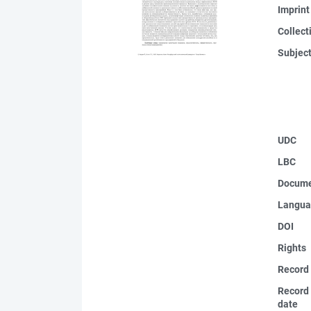
Imprint
Collect
Subjec
UDC
LBC
Docume
Langua
DOI
Rights
Record
Record 
date