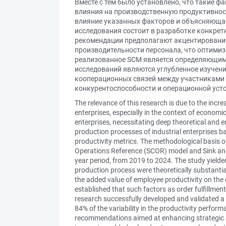
Вместе с тем было установлено, что такие 
влияния на производственную продуктивнос
влияние указанных факторов и объясняюща
исследования состоит в разработке конкрет
рекомендации предполагают акцентирование
производительности персонала, что оптимиз
реализованное SCM является определяющим
исследований являются углубленное изучени
кооперационных связей между участниками ц
конкурентоспособности и операционной уст
The relevance of this research is due to the inc
enterprises, especially in the context of economic
enterprises, necessitating deep theoretical and em
production processes of industrial enterprises b
productivity metrics. The methodological basis 
Operations Reference (SCOR) model and Sink and 
year period, from 2019 to 2024. The study yielded
production process were theoretically substantiate
the added value of employee productivity on the o
established that such factors as order fulfillment
research successfully developed and validated a 
84% of the variability in the productivity performa
recommendations aimed at enhancing strategic SCM