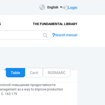
Login
English
S
THE FUNDAMENTAL LIBRARY
Search manual
Table
Card
RUSMARC
 способ повышения продуктивности
anagement as a way to improve production
— С. 162-179