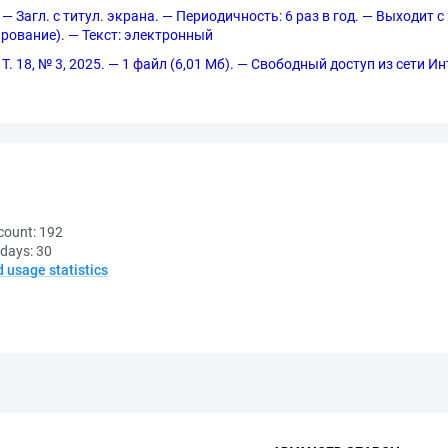
 — Загл. с титул. экрана. — Периодичность: 6 раз в год. — Выходит 
пирование). — Текст: электронный
 Т. 18, № 3, 2025. — 1 файл (6,01 Мб). — Свободный доступ из сети И
count:
192
 days:
30
d usage statistics