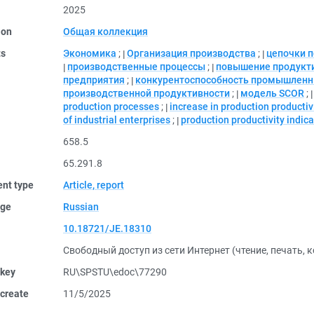
2025
ion
Общая коллекция
ts
Экономика
;
Организация производства
;
цепочки 
производственные процессы
;
повышение продукти
предприятия
;
конкурентоспособность промышленн
производственной продуктивности
;
модель SCOR
;
production processes
;
increase in production productiv
of industrial enterprises
;
production productivity indica
658.5
65.291.8
nt type
Article, report
ge
Russian
10.18721/JE.18310
Свободный доступ из сети Интернет (чтение, печать, 
 key
RU\SPSTU\edoc\77290
create
11/5/2025