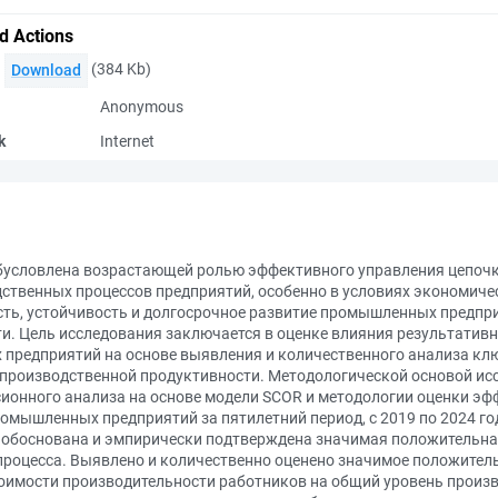
d Actions
(384 Kb)
Download
Anonymous
k
Internet
бусловлена возрастающей ролью эффективного управления цепочка
ственных процессов предприятий, особенно в условиях экономич
ть, устойчивость и долгосрочное развитие промышленных предприя
и. Цель исследования заключается в оценке влияния результатив
предприятий на основе выявления и количественного анализа к
производственной продуктивности. Методологической основой исс
ионного анализа на основе модели SCOR и методологии оценки эфф
омышленных предприятий за пятилетний период, с 2019 по 2024 го
и обоснована и эмпирически подтверждена значимая положительн
процесса. Выявлено и количественно оценено значимое положител
тоимости производительности работников на общий уровень произ