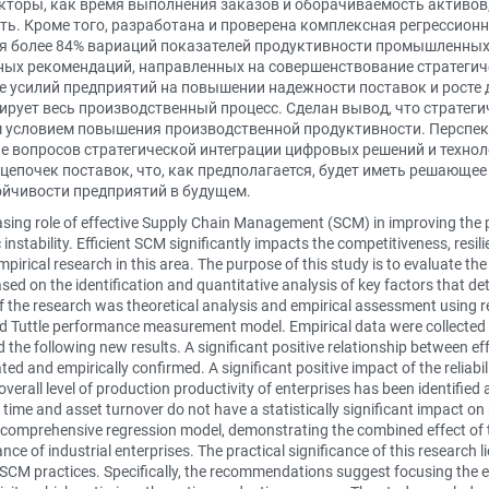
факторы, как время выполнения заказов и оборачиваемость активов
ть. Кроме того, разработана и проверена комплексная регрессио
я более 84% вариаций показателей продуктивности промышленных
ных рекомендаций, направленных на совершенствование стратегиче
 усилий предприятий на повышении надежности поставок и росте 
ирует весь производственный процесс. Сделан вывод, что стратег
 условием повышения производственной продуктивности. Персп
е вопросов стратегической интеграции цифровых решений и технол
епочек поставок, что, как предполагается, будет иметь решающе
ойчивости предприятий в будущем.
reasing role of effective Supply Chain Management (SCM) in improving the 
 instability. Efficient SCM significantly impacts the competitiveness, resi
pirical research in this area. The purpose of this study is to evaluate th
ased on the identification and quantitative analysis of key factors that d
of the research was theoretical analysis and empirical assessment using 
Tuttle performance measurement model. Empirical data were collected from
 the following new results. A significant positive relationship between e
d and empirically confirmed. A significant positive impact of the reliabili
verall level of production productivity of enterprises has been identified 
 time and asset turnover do not have a statistically significant impact on 
comprehensive regression model, demonstrating the combined effect of the 
nce of industrial enterprises. The practical significance of this research l
 practices. Specifically, the recommendations suggest focusing the effo