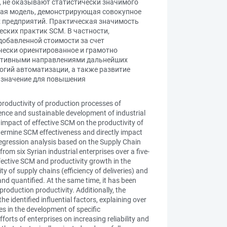
, не оказывают статистически значимого
нная модель, демонстрирующая совокупное
 предприятий. Практическая значимость
ских практик SCM. В частности,
добавленной стоимости за счет
ически ориентированное и грамотно
ективными направлениями дальнейших
огий автоматизации, а также развитие
е значение для повышения
productivity of production processes of
lience and sustainable development of industrial
e impact of effective SCM on the productivity of
etermine SCM effectiveness and directly impact
regression analysis based on the Supply Chain
 six Syrian industrial enterprises over a five-
ffective SCM and productivity growth in the
ty of supply chains (efficiency of deliveries) and
and quantified. At the same time, it has been
production productivity. Additionally, the
identified influential factors, explaining over
ies in the development of specific
rts of enterprises on increasing reliability and