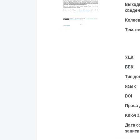
Выход
сведен
Колле
Темат
УДК
ББК
Тип до
Язык
DOI
Права 
Ключ з
Дата с
записи