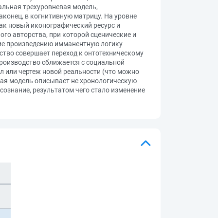
альная трехуровневая модель,
конец, в когнитивную матрицу. На уровне
как новый иконографический ресурс и
ого авторства, при которой сценические и
ие произведению имманентную логику
сство совершает переход к онтотехническому
роизводство сближается с социальной
л или чертеж новой реальности (что можно
нная модель описывает не хронологическую
сознание, результатом чего стало изменение