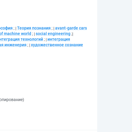
ософия
;
Теория познания
;
avant-garde cars
 of machine world
;
social engineering
;
нтеграция технологий
;
интеграция
ая инженерия
;
художественное сознание
копирование)