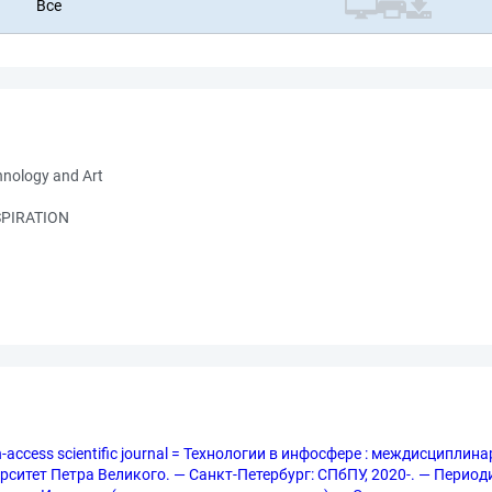
Все
hnology and Art
SPIRATION
pen-access scientific journal = Технологии в инфосфере : междисцип
итет Петра Великого. — Санкт-Петербург: СПбПУ, 2020-. — Периодич