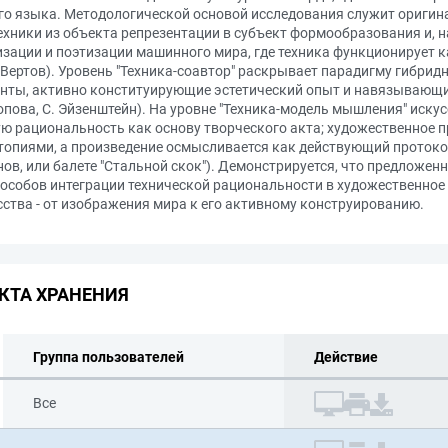
о языка. Методологической основой исследования служит оригин
ники из объекта репрезентации в субъект формообразования и, на
тизации и поэтизации машинного мира, где техника функционирует 
 Вертов). Уровень "Техника-соавтор" раскрывает парадигму гибридн
енты, активно конституирующие эстетический опыт и навязывающ
опова, С. Эйзенштейн). На уровне "Техника-модель мышления" иску
ю рациональность как основу творческого акта; художественное п
утопиями, а произведение осмысливается как действующий протоко
нов, или балете "Стальной скок"). Демонстрируется, что предложе
пособов интеграции технической рациональности в художественное 
сства - от изображения мира к его активному конструированию.
КТА ХРАНЕНИЯ
Группа пользователей
Действие
Все