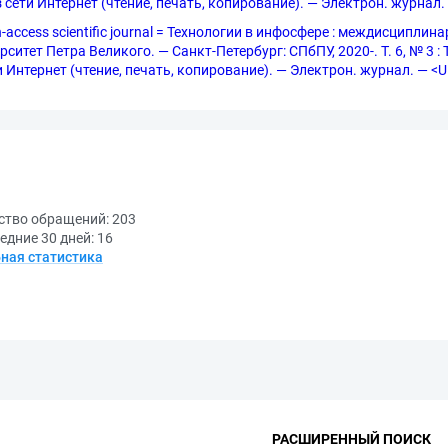
з сети Интернет (чтение, печать, копирование). — Электрон. журнал
pen-access scientific journal = Технологии в инфосфере : междисцип
тет Петра Великого. — Санкт-Петербург: СПбПУ, 2020-. Т. 6, № 3 : T
Интернет (чтение, печать, копирование). — Электрон. журнал. — <URL:
ство обращений:
203
едние 30 дней:
16
ная статистика
РАСШИРЕННЫЙ ПОИСК