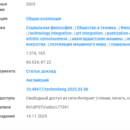
ные
2025
ия
кция
Общая коллекция
ика
Социальная философия
;
Общество и техника
;
Фил
;
technology integration
;
art integration
;
poetization
artistic consciousness
;
авангардистские машины
;
и
искусства
;
поэтизация машинного мира
;
социальн
1:316
;
165
60.024
;
87.22
кумента
Статья, доклад
Английский
10.48417/technolang.2025.03.06
доступа
Свободный доступ из сети Интернет (чтение, печать, 
аписи
RU\SPSTU\edoc\77391
оздания
14.11.2025