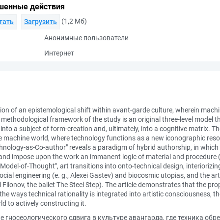
шенные действия
(1,2 Мб)
тать
Загрузить
Анонимные пользователи
Интернет
ion of an epistemological shift within avant-garde culture, wherein machi
 methodological framework of the study is an original three-level model th
nto a subject of form-creation and, ultimately, into a cognitive matrix. 
e machine world, where technology functions as a new iconographic resour
chnology-as-Co-author" reveals a paradigm of hybrid authorship, in which
ce and impose upon the work an immanent logic of material and procedure 
-Model-of-Thought", art transitions into onto-technical design, interiorizin
social engineering (e. g., Alexei Gastev) and biocosmic utopias, and the a
vel Filonov, the ballet The Steel Step). The article demonstrates that the 
the ways technical rationality is integrated into artistic consciousness, t
d to actively constructing it.
 гносеологического сдвига в культуре авангарда, где техника обрет