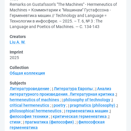
Remarks on Gustafsson’s "The Machines" - Hermeneutics of
Machines = Комментарии к "Машинам" Густафссона -
Герменевтика машин // Technology and Language =
Технологии в инфосфере. – 2025. – Т. 6, № 3 : The
Language and Poetics of Machines. — С. 134-143
Creators
Liu A. W.
Imprint
2025
Collection
Общая коллекция
Subjects
Литературоведение
;
Литература Европы
;
Анализ
литературного произведения. Литературная критика
;
hermeneutics of machines
;
philosophy of technology
;
critical hermeneutics
;
poetry
;
pragmatics (philosophy)
;
philosophical hermeneutics
;
герменевтика машин
;
философия техники
;
критическая герменевтика
;
стихи
;
прагматика (философия)
;
философская
герменевтика