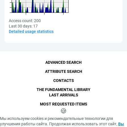
Access count:
200
Last 30 days:
17
Detailed usage statistics
ADVANCED SEARCH
ATTRIBUTE SEARCH
CONTACTS
THE FUNDAMENTAL LIBRARY
LAST ARRIVALS
MOST REQUESTED ITEMS
©
SPbPU
🍪
, 1996-2026
Copyright and Personal Data
Мы используем cookies и рекомендательные технологии для
The photographs are
улучшения работы сайта. Продолжая использовать этот сайт,
Вы
Privacy policy
published with the