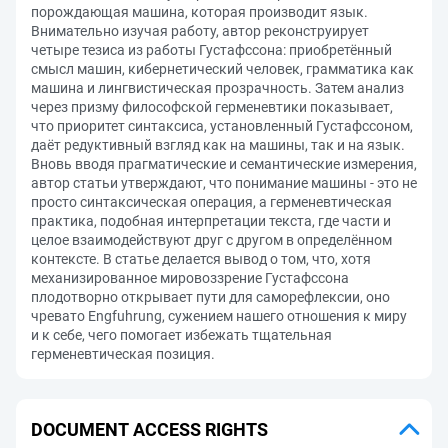
порождающая машина, которая производит язык.
Внимательно изучая работу, автор реконструирует
четыре тезиса из работы Густафссона: приобретённый
смысл машин, кибернетический человек, грамматика как
машина и лингвистическая прозрачность. Затем анализ
через призму философской герменевтики показывает,
что приоритет синтаксиса, установленный Густафссоном,
даёт редуктивный взгляд как на машины, так и на язык.
Вновь вводя прагматические и семантические измерения,
автор статьи утверждают, что понимание машины - это не
просто синтаксическая операция, а герменевтическая
практика, подобная интерпретации текста, где части и
целое взаимодействуют друг с другом в определённом
контексте. В статье делается вывод о том, что, хотя
механизированное мировоззрение Густафссона
плодотворно открывает пути для саморефлексии, оно
чревато Engfuhrung, сужением нашего отношения к миру
и к себе, чего помогает избежать тщательная
герменевтическая позиция.
DOCUMENT ACCESS RIGHTS