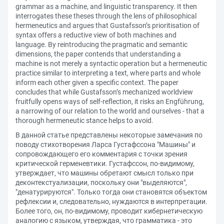
grammar as a machine, and linguistic transparency. It then
interrogates these theses through the lens of philosophical
hermeneutics and argues that Gustafsson’s prioritisation of
syntax offers a reductive view of both machines and
language. By reintroducing the pragmatic and semantic
dimensions, the paper contends that understanding a
machine is not merely a syntactic operation but a hermeneutic
practice similar to interpreting a text, where parts and whole
inform each other given a specific context. The paper
concludes that while Gustafsson’s mechanized worldview
fruitfully opens ways of self-reflection, it risks an Engführung,
a narrowing of our relation to the world and ourselves - that a
thorough hermeneutic stance helps to avoid.
В данной статье представлены некоторые замечания по
поводу стихотворения Ларса Густафссона "Машины" и
сопровождающего его комментария с точки зрения
критической герменевтики. Густафссон, по-видимому,
утверждает, что машины обретают смысл только при
деконтекстуализации, поскольку они "выделяются",
"денатурируются". Только тогда они становятся объектом
рефлексии и, следовательно, нуждаются в интерпретации.
Более того, он, по-видимому, проводит кибернетическую
аналогию с языком, утверждая, что грамматика - это