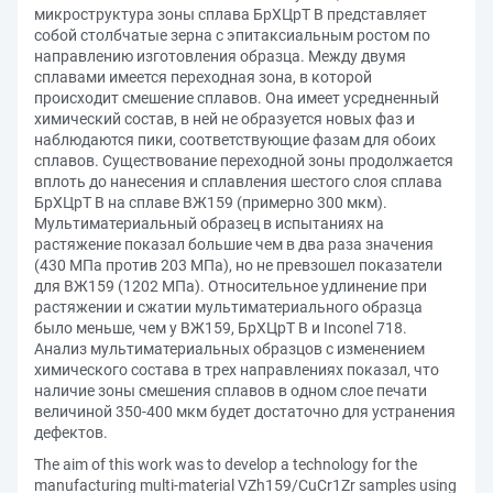
микроструктура зоны сплава БрХЦрТ В представляет
собой столбчатые зерна с эпитаксиальным ростом по
направлению изготовления образца. Между двумя
сплавами имеется переходная зона, в которой
происходит смешение сплавов. Она имеет усредненный
химический состав, в ней не образуется новых фаз и
наблюдаются пики, соответствующие фазам для обоих
сплавов. Существование переходной зоны продолжается
вплоть до нанесения и сплавления шестого слоя сплава
БрХЦрТ В на сплаве ВЖ159 (примерно 300 мкм).
Мультиматериальный образец в испытаниях на
растяжение показал большие чем в два раза значения
(430 МПа против 203 МПа), но не превзошел показатели
для ВЖ159 (1202 МПа). Относительное удлинение при
растяжении и сжатии мультиматериального образца
было меньше, чем у ВЖ159, БрХЦрТ В и Inconel 718.
Анализ мультиматериальных образцов с изменением
химического состава в трех направлениях показал, что
наличие зоны смешения сплавов в одном слое печати
величиной 350-400 мкм будет достаточно для устранения
дефектов.
The aim of this work was to develop a technology for the
manufacturing multi-material VZh159/CuCr1Zr samples using