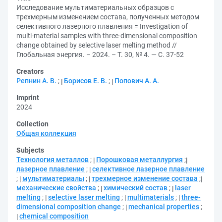
Исследование мультиматериальных образцов с
трехмерным изменением состава, полученных методом
селективного лазерного плавления = Investigation of
multi-material samples with three-dimensional composition
change obtained by selective laser melting method //
Глобальная энергия. – 2024. – Т. 30, № 4. — С. 37-52
Creators
Репнин А. В.
;
Борисов Е. В.
;
Попович А. А.
Imprint
2024
Collection
Общая коллекция
Subjects
Технология металлов
;
Порошковая металлургия
;
лазерное плавление
;
селективное лазерное плавление
;
мультиматериалы
;
трехмерное изменение состава
;
механические свойства
;
химический состав
;
laser
melting
;
selective laser melting
;
multimaterials
;
three-
dimensional composition change
;
mechanical properties
;
chemical composition