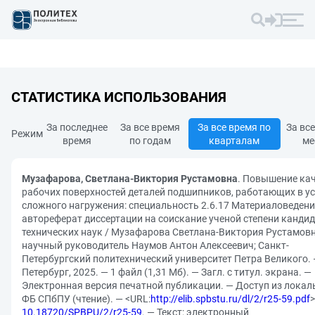
СТАТИСТИКА ИСПОЛЬЗОВАНИЯ
За последнее
За все время
За все время по
За вс
Режим
время
по годам
кварталам
ме
Музафарова, Светлана-Виктория Рустамовна
. Повышение ка
рабочих поверхностей деталей подшипников, работающих в у
сложного нагружения: специальность 2.6.17 Материаловедени
автореферат диссертации на соискание ученой степени канди
технических наук / Музафарова Светлана-Виктория Рустамовн
научный руководитель Наумов Антон Алексеевич; Санкт-
Петербургский политехнический университет Петра Великого. 
Петербург, 2025. — 1 файл (1,31 Мб). — Загл. с титул. экрана. —
Электронная версия печатной публикации. — Доступ из локал
ФБ СПбПУ (чтение). — <URL:
http://elib.spbstu.ru/dl/2/r25-59.pdf
>
10.18720/SPBPU/2/r25-59
. — Текст: электронный