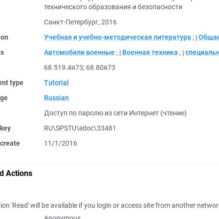
технического образования и безопасности
Санкт-Петербург, 2016
ion
Учебная и учебно-методическая литература
;
Общая
ts
Автомобили военные
;
Военная техника
;
специальн
68.519.4я73
;
68.80я73
nt type
Tutorial
ge
Russian
Доступ по паролю из сети Интернет (чтение)
 key
RU\SPSTU\edoc\33481
create
11/1/2016
d Actions
ion 'Read' will be available if you login or access site from another netwo
Anonymous