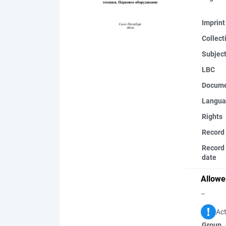
Imprint
Collect
Subjec
LBC
Docume
Langua
Rights
Record
Record 
date
Allowe
–
Act
Group