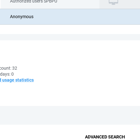
Authorized users SPbPU
Anonymous
count:
32
 days:
0
d usage statistics
ADVANCED SEARCH