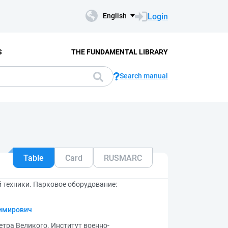
Login
English
S
THE FUNDAMENTAL LIBRARY
Search manual
Table
Card
RUSMARC
 техники. Парковое оборудование:
димирович
етра Великого. Институт военно-