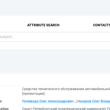
ATTRIBUTE SEARCH
CONTACT
Средства технического обслуживания автомобильной
[презентация]
rs
Поливода Олег Александрович
;
Назаров Олег Вла
zation
Санкт-Петербургский политехнический университет П