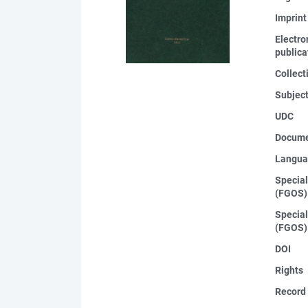
Imprint
Electro
publica
Collect
Subjec
UDC
Docume
Langua
Special
(FGOS)
Special
(FGOS)
DOI
Rights
Record