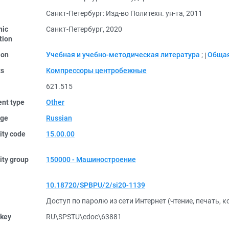
Санкт-Петербург: Изд-во Политехн. ун-та, 2011
nic
Санкт-Петербург, 2020
tion
ion
Учебная и учебно-методическая литература
;
Общая
ts
Компрессоры центробежные
621.515
nt type
Other
ge
Russian
ity code
15.00.00
ity group
150000 - Машиностроение
10.18720/SPBPU/2/si20-1139
Доступ по паролю из сети Интернет (чтение, печать, 
 key
RU\SPSTU\edoc\63881