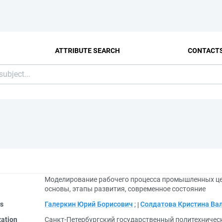
ATTRIBUTE SEARCH
CONTACT
Моделирование рабочего процесса промышленных ц
основы, этапы развития, современное состояние
rs
Галеркин Юрий Борисович
;
Солдатова Кристина Ва
zation
Санкт-Петербургский государственный политехничес