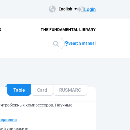
Login
English
S
THE FUNDAMENTAL LIBRARY
Search manual
Table
Card
RUSMARC
ентробежных компрессоров. Научные
лерьевна
кий университет