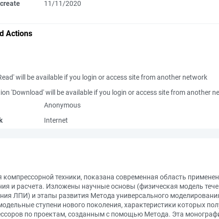
create
11/11/2020
d Actions
Read' will be available if you login or access site from another network
ion 'Download' will be available if you login or access site from another 
Anonymous
k
Internet
 компрессорной техники, показана современная область применен
ия и расчета. Изложены научные основы (физическая модель тече
ния ЛПИ) и этапы развития Метода универсального моделировани
модельные ступени нового поколения, характеристики которых по
ссоров по проектам, созданным с помощью Метода. Эта монограф