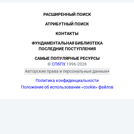
РАСШИРЕННЫЙ ПОИСК
АТРИБУТНЫЙ ПОИСК
КОНТАКТЫ
ФУНДАМЕНТАЛЬНАЯ БИБЛИОТЕКА
ПОСЛЕДНИЕ ПОСТУПЛЕНИЯ
САМЫЕ ПОПУЛЯРНЫЕ РЕСУРСЫ
©
СПбПУ
, 1996-2026
Авторские права и персональные данные
Фотографии размещены с согласия
Политика конфиденциальности
изображённых лиц в соответствии
с требованиями законодательства
Положение об использовании «cookie» файлов
о персональных данных. Согласно
ст. 152.1 ГК РФ «Охрана изображения
гражданина», все фотоматериалы
являются объектами авторского
права. Их копирование и дальнейшее
использование без письменного
согласия правообладателя
запрещено.