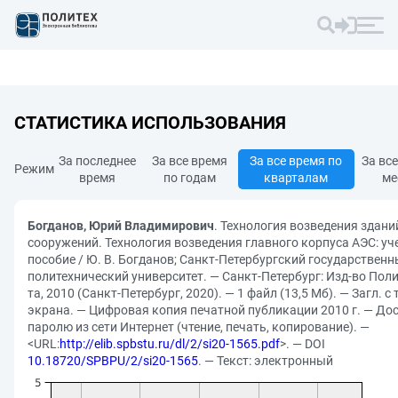
СТАТИСТИКА ИСПОЛЬЗОВАНИЯ
За последнее
За все время
За все время по
За вс
Режим
время
по годам
кварталам
ме
Богданов, Юрий Владимирович
. Технология возведения здани
сооружений. Технология возведения главного корпуса АЭС: уч
пособие / Ю. В. Богданов; Санкт-Петербургский государствен
политехнический университет. — Санкт-Петербург: Изд-во Полит
та, 2010 (Санкт-Петербург, 2020). — 1 файл (13,5 Мб). — Загл. с 
экрана. — Цифровая копия печатной публикации 2010 г. — Дос
паролю из сети Интернет (чтение, печать, копирование). —
<URL:
http://elib.spbstu.ru/dl/2/si20-1565.pdf
>. — DOI
10.18720/SPBPU/2/si20-1565
. — Текст: электронный