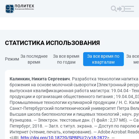
СТАТИСТИКА ИСПОЛЬЗОВАНИЯ
За последнее
За все время
За все время по
За вс
Режим
время
по годам
кварталам
ме
Калинкин, Никита Сергеевич
. Разработка технологии напитка
брожения на основе молочной сыворотки [Электронный ресурс
выпускная квалификационная работа магистра: 19.04.04 - Те
продукции и организация общественного питания ; 19.04.04_03
Промышленные технологии кулинарной продукции / Н. С. Кали
Санкт-Петербургский политехнический университет Петра Вел
Высшая школа биотехнологии и пищевых технологий ; науч. рук.
Кузнецова. — Электрон. текстовые дан. (1 файл : 2,37 Мб). — Са
Петербург, 2018. — Загл. с титул. экрана. — Доступ по паролю и
Интернет (чтение, печать, копирование). — Adobe Acrobat Reade
<URL:
http://doi.org/10.18720/SPBPU/2/v18-2872
>. —