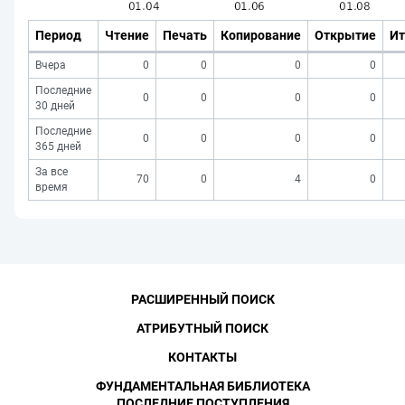
Период
Чтение
Печать
Копирование
Открытие
Ит
Вчера
0
0
0
0
Последние
0
0
0
0
30 дней
Последние
0
0
0
0
365 дней
За все
70
0
4
0
время
РАСШИРЕННЫЙ ПОИСК
АТРИБУТНЫЙ ПОИСК
КОНТАКТЫ
ФУНДАМЕНТАЛЬНАЯ БИБЛИОТЕКА
ПОСЛЕДНИЕ ПОСТУПЛЕНИЯ