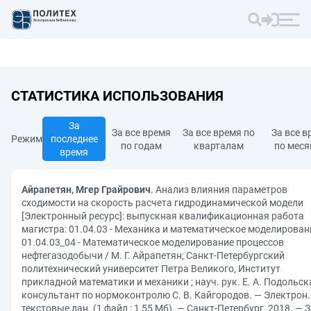
СТАТИСТИКА ИСПОЛЬЗОВАНИЯ
За
За все время
За все время по
За все в
Режим
последнее
по годам
кварталам
по мес
время
Айрапетян, Мгер Грайрович
. Анализ влияния параметров
сходимости на скорость расчета гидродинамической модели
[Электронный ресурс]: выпускная квалификационная работа
магистра: 01.04.03 - Механика и математическое моделировани
01.04.03_04 - Математическое моделирование процессов
нефтегазодобычи / М. Г. Айрапетян; Санкт-Петербургский
политехнический университет Петра Великого, Институт
прикладной математики и механики ; науч. рук. Е. А. Подольска
консультант по нормоконтролю С. В. Кайгородов. — Электрон.
текстовые дан. (1 файл : 1,55 Мб). — Санкт-Петербург, 2018. — З