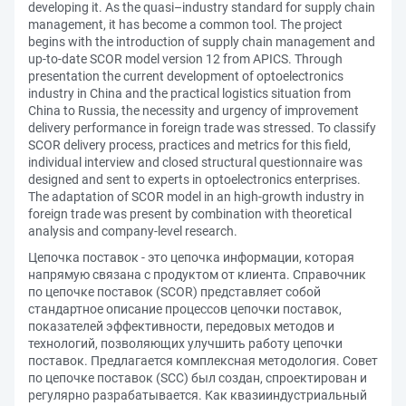
developing it. As the quasi–industry standard for supply chain
management, it has become a common tool. The project
begins with the introduction of supply chain management and
up-to-date SCOR model version 12 from APICS. Through
presentation the current development of optoelectronics
industry in China and the practical logistics situation from
China to Russia, the necessity and urgency of improvement
delivery performance in foreign trade was stressed. To classify
SCOR delivery process, practices and metrics for this field,
individual interview and closed structural questionnaire was
designed and sent to experts in optoelectronics enterprises.
The adaptation of SCOR model in an high-growth industry in
foreign trade was present by combination with theoretical
analysis and company-level research.
Цепочка поставок - это цепочка информации, которая
напрямую связана с продуктом от клиента. Справочник
по цепочке поставок (SCOR) представляет собой
стандартное описание процессов цепочки поставок,
показателей эффективности, передовых методов и
технологий, позволяющих улучшить работу цепочки
поставок. Предлагается комплексная методология. Совет
по цепочке поставок (SCC) был создан, спроектирован и
регулярно разрабатывается. Как квазииндустриальный