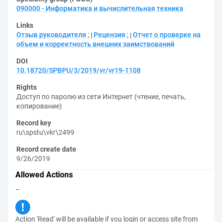
090000 - Информатика и вычислительная техника
Links
Отзыв руководителя
;
Рецензия
;
Отчет о проверке на
объем и корректность внешних заимствований
DOI
10.18720/SPBPU/3/2019/vr/vr19-1108
Rights
Доступ по паролю из сети Интернет (чтение, печать,
копирование)
Record key
ru\spstu\vkr\2499
Record create date
9/26/2019
Allowed Actions
–
Action 'Read' will be available if you login or access site from