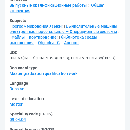
Выпускные квалификационные работы
;
Общая
коллекция
Subjects
Программирования языки
;
Вычислительные машины
электронные персональные — Операционные системы
;
Файлы
;
портирование
;
библиотека среды
выполнения
;
Objective-C
;
Android
UDC
004.63(043.3)
;
004.416.3(043.3)
;
004.451:004.438(043.3)
Document type
Master graduation qualification work
Language
Russian
Level of education
Master
Speciality code (FGOS)
09.04.04
Speciality group (FGOS)