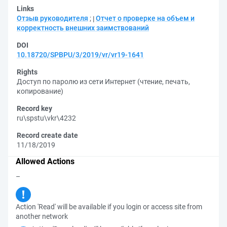
Links
Отзыв руководителя
;
Отчет о проверке на объем и
корректность внешних заимствований
DOI
10.18720/SPBPU/3/2019/vr/vr19-1641
Rights
Доступ по паролю из сети Интернет (чтение, печать,
копирование)
Record key
ru\spstu\vkr\4232
Record create date
11/18/2019
Allowed Actions
–
Action 'Read' will be available if you login or access site from
another network