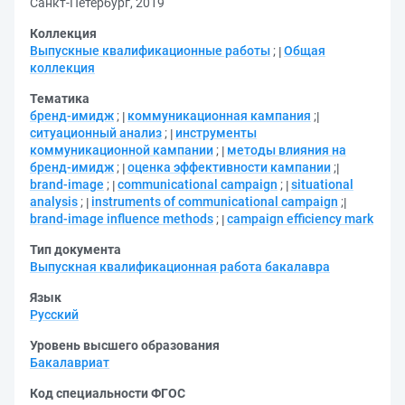
Санкт-Петербург, 2019
Коллекция
Выпускные квалификационные работы
;
Общая
коллекция
Тематика
бренд-имидж
;
коммуникационная кампания
;
ситуационный анализ
;
инструменты
коммуникационной кампании
;
методы влияния на
бренд-имидж
;
оценка эффективности кампании
;
brand-image
;
communicational campaign
;
situational
analysis
;
instruments of communicational campaign
;
brand-image influence methods
;
campaign efficiency mark
Тип документа
Выпускная квалификационная работа бакалавра
Язык
Русский
Уровень высшего образования
Бакалавриат
Код специальности ФГОС