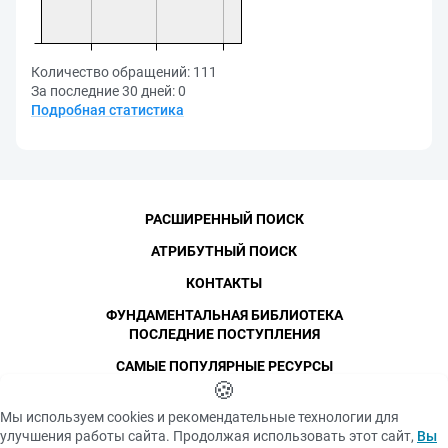
Количество обращений:
111
За последние 30 дней:
0
Подробная статистика
РАСШИРЕННЫЙ ПОИСК
АТРИБУТНЫЙ ПОИСК
КОНТАКТЫ
ФУНДАМЕНТАЛЬНАЯ БИБЛИОТЕКА
ПОСЛЕДНИЕ ПОСТУПЛЕНИЯ
САМЫЕ ПОПУЛЯРНЫЕ РЕСУРСЫ
©
СПбПУ
🍪
, 1996-2026
Авторские права и персональные данные
Мы используем cookies и рекомендательные технологии для
Фотографии размещены с согласия
улучшения работы сайта. Продолжая использовать этот сайт,
Вы
Политика конфиденциальности
изображённых лиц в соответствии