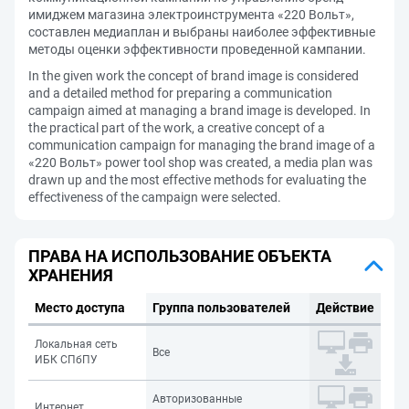
имиджем магазина электроинструмента «220 Вольт»,
составлен медиаплан и выбраны наиболее эффективные
методы оценки эффективности проведенной кампании.
In the given work the concept of brand image is considered
and a detailed method for preparing a communication
campaign aimed at managing a brand image is developed. In
the practical part of the work, a creative concept of a
communication campaign for managing the brand image of a
«220 Вольт» power tool shop was created, a media plan was
drawn up and the most effective methods for evaluating the
effectiveness of the campaign were selected.
ПРАВА НА ИСПОЛЬЗОВАНИЕ ОБЪЕКТА
ХРАНЕНИЯ
Место доступа
Группа пользователей
Действие
Локальная сеть
Все
ИБК СПбПУ
Авторизованные
Интернет