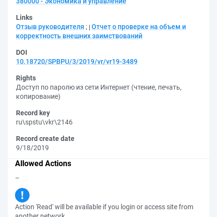
380000 - Экономика и управление
Links
Отзыв руководителя
;
Отчет о проверке на объем и
корректность внешних заимствований
DOI
10.18720/SPBPU/3/2019/vr/vr19-3489
Rights
Доступ по паролю из сети Интернет (чтение, печать,
копирование)
Record key
ru\spstu\vkr\2146
Record create date
9/18/2019
Allowed Actions
–
Action 'Read' will be available if you login or access site from
another network