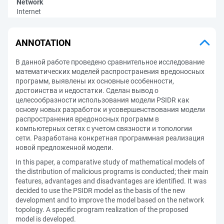
Network
Internet
ANNOTATION
В данной работе проведено сравнительное исследование
математических моделей распространения вредоносных
программ, выявлены их основные особенности,
достоинства и недостатки. Сделан вывод о
целесообразности использования модели PSIDR как
основу новых разработок и усовершенствования модели
распространения вредоносных программ в
компьютерных сетях с учетом связности и топологии
сети. Разработана конкретная программная реализация
новой предложенной модели.
In this paper, a comparative study of mathematical models of
the distribution of malicious programs is conducted; their main
features, advantages and disadvantages are identified. It was
decided to use the PSIDR model as the basis of the new
development and to improve the model based on the network
topology. A specific program realization of the proposed
model is developed.