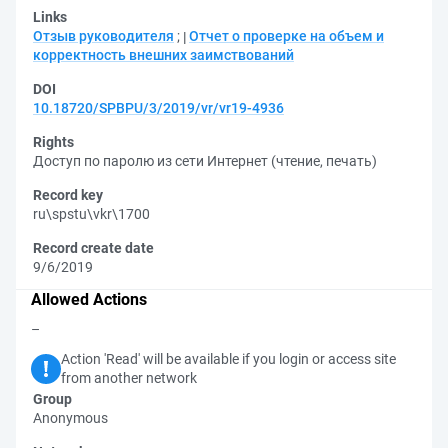
Links
Отзыв руководителя
;
Отчет о проверке на объем и
корректность внешних заимствований
DOI
10.18720/SPBPU/3/2019/vr/vr19-4936
Rights
Доступ по паролю из сети Интернет (чтение, печать)
Record key
ru\spstu\vkr\1700
Record create date
9/6/2019
Allowed Actions
–
Action 'Read' will be available if you login or access site
from another network
Group
Anonymous