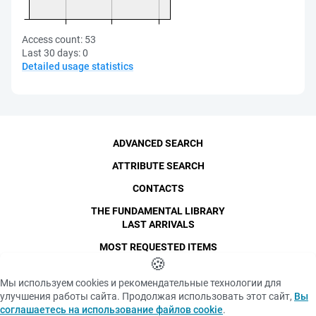
Access count:
53
Last 30 days:
0
Detailed usage statistics
ADVANCED SEARCH
ATTRIBUTE SEARCH
CONTACTS
THE FUNDAMENTAL LIBRARY
LAST ARRIVALS
MOST REQUESTED ITEMS
©
SPbPU
🍪
, 1996-2026
Copyright and Personal Data
Мы используем cookies и рекомендательные технологии для
The photographs are
улучшения работы сайта. Продолжая использовать этот сайт,
Вы
Privacy policy
published with the
соглашаетесь на использование файлов cookie
.
consent of the individuals
«Cookie» files policy