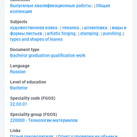
Выпускные квалификационные работы
;
Общая
коллекция
Subjects
художественная ковка
;
чеканка
;
штамповка
;
виды и
формы листьев
;
artistic forging
;
stamping
;
punching
;
types and shapes of leaves
Document type
Bachelor graduation qualification work
Language
Russian
Level of education
Bachelor
Speciality code (FGOS)
22.03.01
Speciality group (FGOS)
220000 - Технологии материалов
Links
Отзыв руководителя
;
Отчет о проверке на объем и