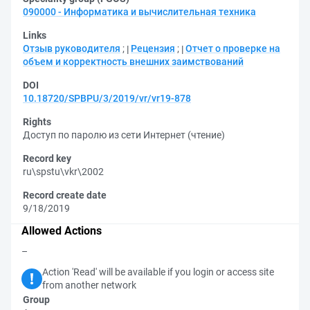
090000 - Информатика и вычислительная техника
Links
Отзыв руководителя
;
Рецензия
;
Отчет о проверке на
объем и корректность внешних заимствований
DOI
10.18720/SPBPU/3/2019/vr/vr19-878
Rights
Доступ по паролю из сети Интернет (чтение)
Record key
ru\spstu\vkr\2002
Record create date
9/18/2019
Allowed Actions
–
Action 'Read' will be available if you login or access site
from another network
Group