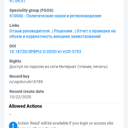
41.04.01
Speciality group (FGOS)
410000 - Политические науки и регионоведение
Links
Отзыв руководителя
;
Рецензия
;
Отчет о проверке на
объем и корректность внешних заимствований
DOI
10.18720/SPBPU/3/2020/vr/vr20-5753
Rights
Доступ по паролю из сети Интернет (чтение, печать)
Record key
ru\spstu\vkr\9789
Record create date
10/22/2020
Allowed Actions
–
Action 'Read' will be available if you login or access site