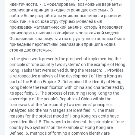
идентичности. 7. Смоделированы возможные варианты
реализации принципа «одна страна две системы». В
работе были разработаны уникальные модели развития
событий. На основе структурных моделей был
произведен математический анализ, который позволяет
производить выводы о конфликтности каждой модели.
Основываясь на результатах структурного анализа были
приведены перспективы реализации принципа «одна
страна две системы».
In the given work presents the prospect of implementing the
principle of "one country two systems" on the example of Hong
Kong. Tasks that were solved during the research: 1. Provides
a retrospective analysis of the development of Hong Kong as
part of the British Empire. 2. Determined the identity of Hong
Kong before the reunification with China and characterized by
its specificity. 3. The process of returning Hong Kong to the
sovereignty of the people's Republic of China within the
framework of the "one country two systems" principle is
Analyzed and the main stages are identified. 4. The main
reasons for the protest mood of Hong Kong residents have
been Identified. 5. The ways to implement the principle of "one
country two systems" on the example of Hong Kong are
Defined. 6. methods of forming a common identity are