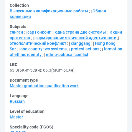
Collection
Выпускные квалификационные работы
;
Общая
коллекция
Subjects
сянган
;
сар Гонконг
;
одна страна две системы
;
акции
протестов
;
формирование этнической идентичности
;
этнополитический конфликт
;
xianggang
;
Hong Kong
Sar
;
one country two systems
;
protest actions
;
formation
of ethnic identity
;
ethno-political conflict
LBC
63.3(5Кит-5Сян)
;
66.3(5Кит-5Сян)
Document type
Master graduation qualification work
Language
Russian
Level of education
Master
Speciality code (FGOS)