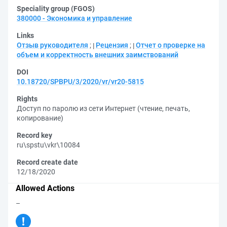
Speciality group (FGOS)
380000 - Экономика и управление
Links
Отзыв руководителя
;
Рецензия
;
Отчет о проверке на
объем и корректность внешних заимствований
DOI
10.18720/SPBPU/3/2020/vr/vr20-5815
Rights
Доступ по паролю из сети Интернет (чтение, печать,
копирование)
Record key
ru\spstu\vkr\10084
Record create date
12/18/2020
Allowed Actions
–