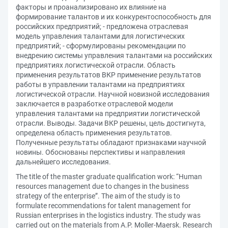
факторы и проанализировано их влияние на
формирование талантов и их конкурентоспособность для
российских предприятий; - предложена отраслевая
модель управления талантами для логистических
предприятий; - сформулированы рекомендации по
внедрению системы управления талантами на российских
предприятиях логистической отрасли. Область
применения результатов ВКР применение результатов
работы в управлении талантами на предприятиях
логистической отрасли. Научной новизной исследования
заключается в разработке отраслевой модели
управления талантами на предприятии логистической
отрасли. Выводы. Задачи ВКР решены, цель достигнута,
определена область применения результатов.
Полученные результаты обладают признаками научной
новины. Обоснованы перспективы и направления
дальнейшего исследования.
The title of the master graduate qualification work: “Human
resources management due to changes in the business
strategy of the enterprise”. The aim of the study is to
formulate recommendations for talent management for
Russian enterprises in the logistics industry. The study was
carried out on the materials from A.P. Moller-Maersk. Research