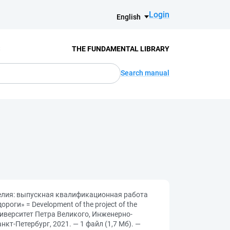
Login
English
S
THE FUNDAMENTAL LIBRARY
Search manual
арелия: выпускная квалификационная работа
ги» = Development of the project of the
й университет Петра Великого, Инженерно-
кт-Петербург, 2021. — 1 файл (1,7 Мб). —