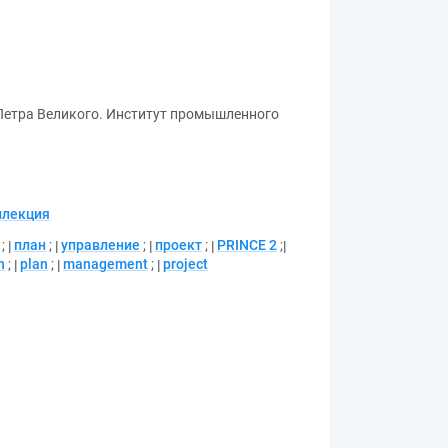
 Петра Великого. Институт промышленного
ллекция
;
план
;
управление
;
проект
;
PRINCE 2
;
n
;
plan
;
management
;
project