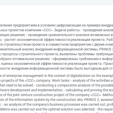
авления предприятием в условиях цифровизации на примере внед
ьных проектов компании «CCC». Задачи работы: - проведение анали
ющих решения; - проведение сравнительного анализа возможных в
 - расчет экономической эффективности реализации проекта. Раб
я строительством проекта в совместном предприятии с двумя ко
равнительный анализ, внедрение информационной системы, PRINCE
ес-процессы строительного проекта, выявлены проблемы требующих
брано оптимальное решение; - сформированы требования к информ
на оценка экономической эффективности реализации проекта. Пра
ности: внедрение информационной системы было выгодным для ст
es of enterprise management in the context of digitalization on the examp
projects of the «ССС» company. Work tasks: - analysis of the activities 
hat need to be solved; - conducting a comparative analysis of the possibl
tware development and implementation; - calculating and proving the eco
ies of the joint venture construction project of the company «ССС». Meth
ion of the information system by the construction site, PRINCE 2, asses
k: - an analysis of the company's business processes was carried out, probl
oblems was carried out and the optimal solution was selected; - the requ