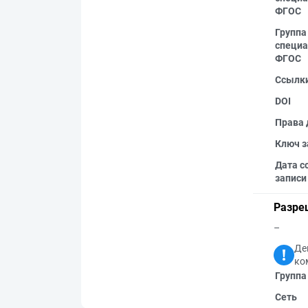
ФГОС
Группа
специа
ФГОС
Ссылк
DOI
Права 
Ключ з
Дата с
записи
Разре
–
Де
ко
Группа
Сеть