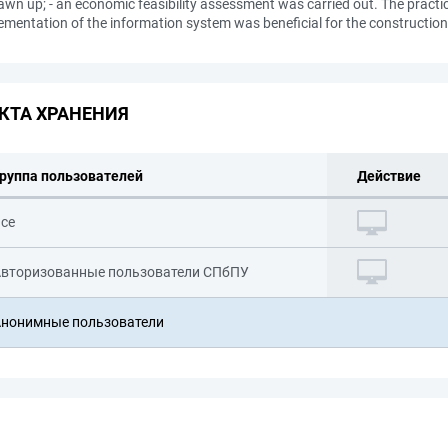
n up; - an economic feasibility assessment was carried out. The practical 
ementation of the information system was beneficial for the construction
КТА ХРАНЕНИЯ
руппа пользователей
Действие
се
вторизованные пользователи СПбПУ
нонимные пользователи