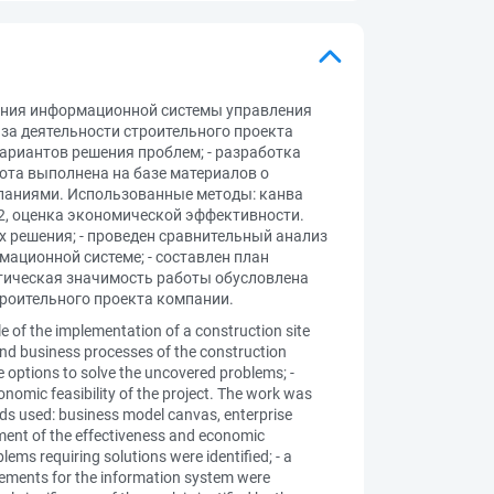
рения информационной системы управления
за деятельности строительного проекта
ариантов решения проблем; - разработка
ота выполнена на базе материалов о
мпаниями. Использованные методы: канва
 2, оценка экономической эффективности.
 решения; - проведен сравнительный анализ
ационной системе; - составлен план
ктическая значимость работы обусловлена
роительного проекта компании.
le of the implementation of a construction site
and business processes of the construction
e options to solve the uncovered problems; -
nomic feasibility of the project. The work was
ods used: business model canvas, enterprise
sment of the effectiveness and economic
ems requiring solutions were identified; - a
irements for the information system were