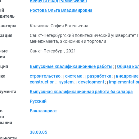
ы
Бейрути Раад Рамзи Филип
ый
Ростова Ольга Владимировна
дитель
 авторы
Калязина София Евгеньевна
зация
Санкт-Петербургский политехнический университет
менеджмента, экономики и торговли
ные
Санкт-Петербург, 2021
ия
кция
Выпускные квалификационные работы
;
Общая ко
ика
строительство
;
система
;
разработка
;
внедрение
construction
;
system
;
development
;
implementatio
кумента
Выпускная квалификационная работа бакалавра
Русский
ь
Бакалавриат
го
вания
38.03.05
льности