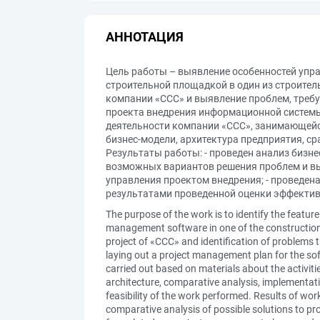
АННОТАЦИЯ
Цель работы – выявление особенностей упр
строительной площадкой в один из строител
компании «CCC» и выявление проблем, требу
проекта внедрения информационной системы;
деятельности компании «CCC», занимающейс
бизнес-модели, архитектура предприятия, с
Результаты работы: - проведен анализ бизн
возможных вариантов решения проблем и вы
управления проектом внедрения; - проведе
результатами проведенной оценки эффектив
The purpose of the work is to identify the featur
management software in one of the construction 
project of «CCC» and identification of problems t
laying out a project management plan for the sof
carried out based on materials about the activit
architecture, comparative analysis, implementat
feasibility of the work performed. Results of wor
comparative analysis of possible solutions to pr