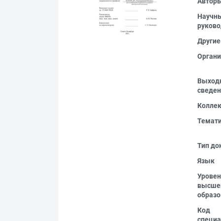
Автор
Научн
руково
Другие
Органи
Выход
сведен
Колле
Темат
Тип до
Язык
Уровен
высше
образо
Код
специа