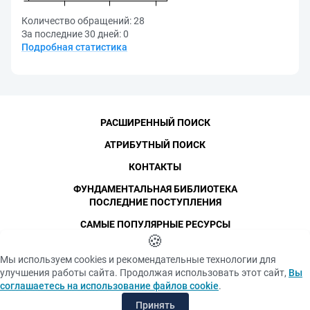
Количество обращений:
28
За последние 30 дней:
0
Подробная статистика
РАСШИРЕННЫЙ ПОИСК
АТРИБУТНЫЙ ПОИСК
КОНТАКТЫ
ФУНДАМЕНТАЛЬНАЯ БИБЛИОТЕКА
ПОСЛЕДНИЕ ПОСТУПЛЕНИЯ
САМЫЕ ПОПУЛЯРНЫЕ РЕСУРСЫ
©
СПбПУ
🍪
, 1996-2026
Авторские права и персональные данные
Мы используем cookies и рекомендательные технологии для
Фотографии размещены с согласия
улучшения работы сайта. Продолжая использовать этот сайт,
Вы
Политика конфиденциальности
изображённых лиц в соответствии
соглашаетесь на использование файлов cookie
.
с требованиями законодательства
Положение об использовании «cookie» файлов
о персональных данных. Согласно
Принять