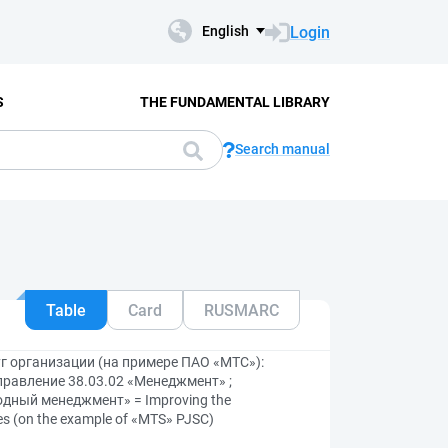
Login
English
S
THE FUNDAMENTAL LIBRARY
Search manual
Table
Card
RUSMARC
г организации (на примере ПАО «МТС»):
равление 38.03.02 «Менеджмент» ;
дный менеджмент» = Improving the
ces (on the example of «MTS» PJSC)