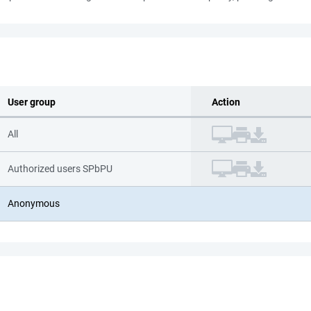
User group
Action
All
Authorized users SPbPU
Anonymous