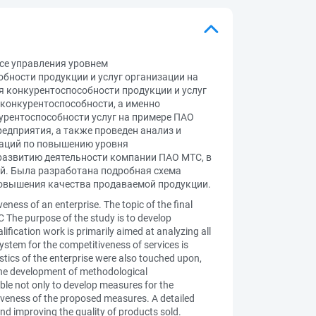
се управления уровнем
ности продукции и услуг организации на
 конкурентоспособности продукции и услуг
конкурентоспособности, а именно
урентоспособности услуг на примере ПАО
едприятия, а также проведен анализ и
даций по повышению уровня
 развитию деятельности компании ПАО МТС, в
ий. Была разработана подробная схема
повышения качества продаваемой продукции.
veness of an enterprise. The topic of the final
 The purpose of the study is to develop
ication work is primarily aimed at analyzing all
stem for the competitiveness of services is
tics of the enterprise were also touched upon,
s the development of methodological
le not only to develop measures for the
ctiveness of the proposed measures. A detailed
nd improving the quality of products sold.