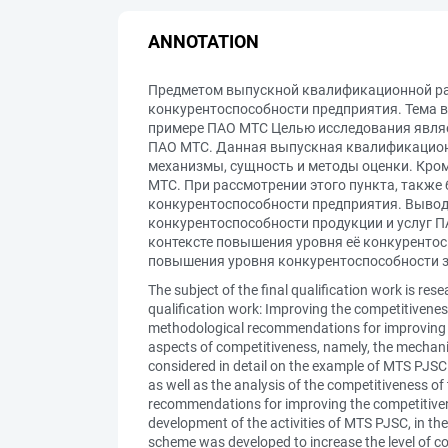
ANNOTATION
Предметом выпускной квалификационной ра
конкурентоспособности предприятия. Тема 
примере ПАО МТС Целью исследования являе
ПАО МТС. Данная выпускная квалификационн
механизмы, сущность и методы оценки. Кром
МТС. При рассмотрении этого пункта, также
конкурентоспособности предприятия. Вывод
конкурентоспособности продукции и услуг П
контексте повышения уровня её конкуренто
повышения уровня конкурентоспособности з
The subject of the final qualification work is res
qualification work: Improving the competitivenes
methodological recommendations for improving the
aspects of competitiveness, namely, the mechani
considered in detail on the example of MTS PJSC.
as well as the analysis of the competitiveness o
recommendations for improving the competitivene
development of the activities of MTS PJSC, in the
scheme was developed to increase the level of co