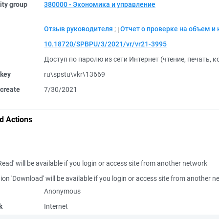
ity group
380000 - Экономика и управление
Отзыв руководителя
;
Отчет о проверке на объем и
10.18720/SPBPU/3/2021/vr/vr21-3995
Доступ по паролю из сети Интернет (чтение, печать, 
 key
ru\spstu\vkr\13669
create
7/30/2021
d Actions
Read' will be available if you login or access site from another network
ion 'Download' will be available if you login or access site from another 
Anonymous
k
Internet