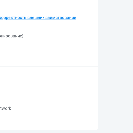
 корректность внешних заимствований
копирование)
network