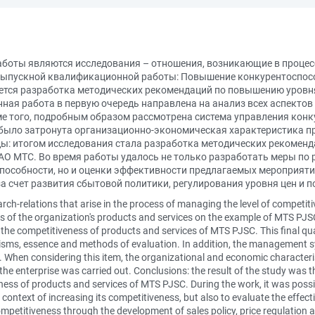
боты являются исследования – отношения, возникающие в процес
выпускной квалификационной работы: Повышение конкурентоспособ
тся разработка методических рекомендаций по повышению уровня
ая работа в первую очередь направлена на анализ всех аспектов 
е того, подробным образом рассмотрена система управления конк
 было затронута организационно-экономическая характеристика пр
ы: итогом исследования стала разработка методических рекомен
АО МТС. Во время работы удалось не только разработать меры по
способности, но и оценки эффективности предлагаемых мероприят
а счет развития сбытовой политики, регулирования уровня цен и 
earch-relations that arise in the process of managing the level of competiti
s of the organization's products and services on the example of MTS PJSC
 competitiveness of products and services of MTS PJSC. This final qualif
sms, essence and methods of evaluation. In addition, the management sy
 When considering this item, the organizational and economic characteris
f the enterprise was carried out. Conclusions: the result of the study wa
ss of products and services of MTS PJSC. During the work, it was possib
 context of increasing its competitiveness, but also to evaluate the effe
mpetitiveness through the development of sales policy, price regulation a