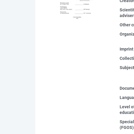
Creato
Scienti
adviser
Other c
Organi
Imprint
Collect
Subjec
Docume
Langua
Level o
educat
Special
(FGOS)