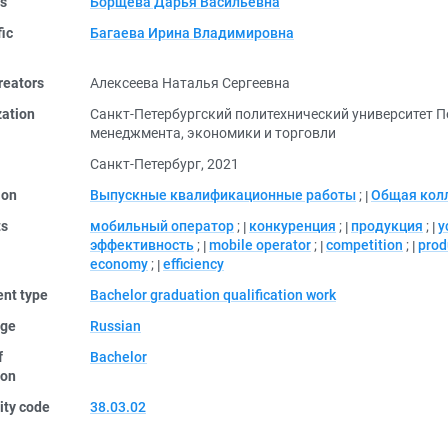
rs
Борщева Дарья Васильевна
fic
Багаева Ирина Владимировна
reators
Алексеева Наталья Сергеевна
zation
Санкт-Петербургский политехнический университет 
менеджмента, экономики и торговли
Санкт-Петербург, 2021
ion
Выпускные квалификационные работы
;
Общая кол
ts
мобильный оператор
;
конкуренция
;
продукция
;
у
эффективность
;
mobile operator
;
competition
;
prod
economy
;
efficiency
nt type
Bachelor graduation qualification work
ge
Russian
f
Bachelor
ion
ity code
38.03.02