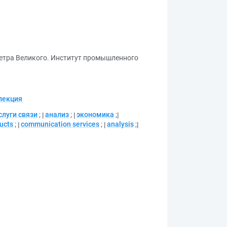
Петра Великого. Институт промышленного
лекция
слуги связи
;
анализ
;
экономика
;
ucts
;
communication services
;
analysis
;