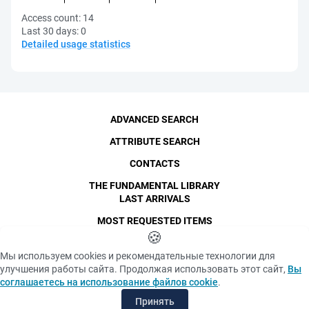
Access count:
14
Last 30 days:
0
Detailed usage statistics
ADVANCED SEARCH
ATTRIBUTE SEARCH
CONTACTS
THE FUNDAMENTAL LIBRARY
LAST ARRIVALS
MOST REQUESTED ITEMS
©
SPbPU
🍪
, 1996-2026
Copyright and Personal Data
Мы используем cookies и рекомендательные технологии для
The photographs are
улучшения работы сайта. Продолжая использовать этот сайт,
Вы
Privacy policy
published with the
соглашаетесь на использование файлов cookie
.
consent of the individuals
«Cookie» files policy
depicted, in accordance
Принять