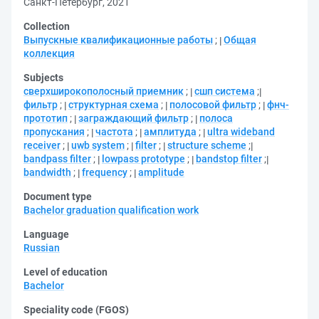
Санкт-Петербург, 2021
Collection
Выпускные квалификационные работы
;
Общая
коллекция
Subjects
сверхширокополосный приемник
;
сшп система
;
фильтр
;
структурная схема
;
полосовой фильтр
;
фнч-
прототип
;
заграждающий фильтр
;
полоса
пропускания
;
частота
;
амплитуда
;
ultra wideband
receiver
;
uwb system
;
filter
;
structure scheme
;
bandpass filter
;
lowpass prototype
;
bandstop filter
;
bandwidth
;
frequency
;
amplitude
Document type
Bachelor graduation qualification work
Language
Russian
Level of education
Bachelor
Speciality code (FGOS)