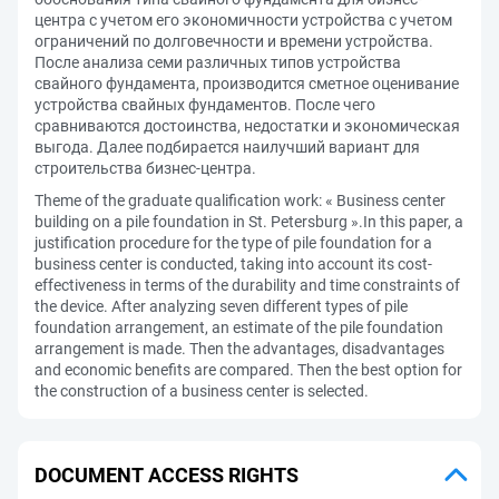
центра с учетом его экономичности устройства с учетом
ограничений по долговечности и времени устройства.
После анализа семи различных типов устройства
свайного фундамента, производится сметное оценивание
устройства свайных фундаментов. После чего
сравниваются достоинства, недостатки и экономическая
выгода. Далее подбирается наилучший вариант для
строительства бизнес-центра.
Theme of the graduate qualification work: « Business center
building on a pile foundation in St. Petersburg ».In this paper, a
justification procedure for the type of pile foundation for a
business center is conducted, taking into account its cost-
effectiveness in terms of the durability and time constraints of
the device. After analyzing seven different types of pile
foundation arrangement, an estimate of the pile foundation
arrangement is made. Then the advantages, disadvantages
and economic benefits are compared. Then the best option for
the construction of a business center is selected.
DOCUMENT ACCESS RIGHTS