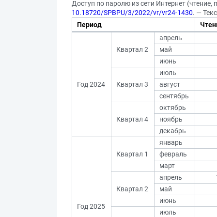
Доступ по паролю из сети Интернет (чтение, п
10.18720/SPBPU/3/2022/vr/vr24-1430
. — Тек
Период
Чтен
апрель
Квартал 2
май
июнь
июль
Год 2024
Квартал 3
август
сентябрь
октябрь
Квартал 4
ноябрь
декабрь
январь
Квартал 1
февраль
март
апрель
Квартал 2
май
июнь
Год 2025
июль