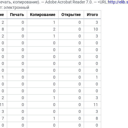
ечать, копирование). — Adobe Acrobat Reader 7.0. — <URL:
http://eli
ст: электронный
ие
Печать
Копирование
Открытие
Итого
2
0
1
0
3
8
0
2
0
10
2
0
1
0
3
0
0
0
0
0
0
0
0
0
0
0
0
0
0
0
0
0
0
0
0
0
0
0
0
0
1
0
0
0
1
0
0
0
0
0
0
0
0
0
0
2
0
1
0
3
11
0
0
0
11
3
0
0
0
3
7
0
1
0
8
0
0
0
0
0