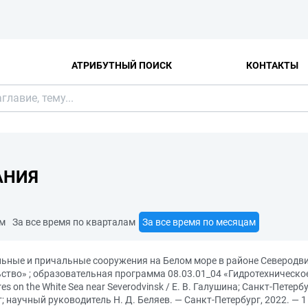
АТРИБУТНЫЙ ПОИСК
КОНТАКТЫ
АНИЯ
ам
За все время по кварталам
За все время по месяцам
льные и причальные сооружения на Белом море в районе Северод
ство» ; образовательная программа 08.03.01_04 «Гидротехническое
res on the White Sea near Severodvinsk / Е. В. Галушина; Санкт-Пет
научный руководитель Н. Д. Беляев. — Санкт-Петербург, 2022. — 1 ф