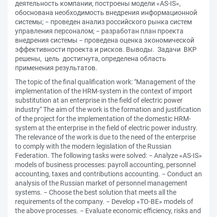
деятельность компании, построены модели «AS-IS»,
обоснована необходимость внедрения информационной
системы; − проведен анализ российского рынка систем
управления персоналом; − разработан план проекта
внедрения системы − проведена оценка экономической
эффективности проекта и рисков. Выводы. Задачи ВКР
решены, цель достигнута, определена область
применения результатов.
The topic of the final qualification work: "Management of the
implementation of the HRM-system in the context of import
substitution at an enterprise in the field of electric power
industry" The aim of the work is the formation and justification
of the project for the implementation of the domestic HRM-
system at the enterprise in the field of electric power industry.
The relevance of the work is due to the need of the enterprise
to comply with the modern legislation of the Russian
Federation. The following tasks were solved: − Analyze «AS-IS»
models of business processes: payroll accounting, personnel
accounting, taxes and contributions accounting. − Conduct an
analysis of the Russian market of personnel management
systems. − Choose the best solution that meets all the
requirements of the company. − Develop «TO-BE» models of
the above processes. − Evaluate economic efficiency, risks and