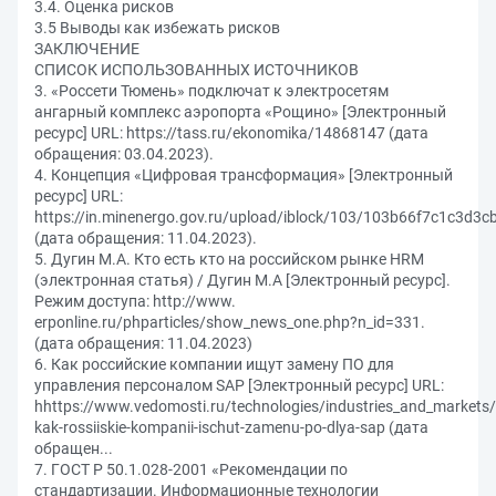
3.4. Оценка рисков
3.5 Выводы как избежать рисков
ЗАКЛЮЧЕНИЕ
СПИСОК ИСПОЛЬЗОВАННЫХ ИСТОЧНИКОВ
3. «Россети Тюмень» подключат к электросетям
ангарный комплекс аэропорта «Рощино» [Электронный
ресурс] URL: https://tass.ru/ekonomika/14868147 (дата
обращения: 03.04.2023).
4. Концепция «Цифровая трансформация» [Электронный
ресурс] URL:
https://in.minenergo.gov.ru/upload/iblock/103/103b66f7c1c3d3
(дата обращения: 11.04.2023).
5. Дугин М.А. Кто есть кто на российском рынке HRM
(электронная статья) / Дугин М.А [Электронный ресурс].
Режим доступа: http://www.
erponline.ru/phparticles/show_news_one.php?n_id=331.
(дата обращения: 11.04.2023)
6. Как российские компании ищут замену ПО для
управления персоналом SAP [Электронный ресурс] URL:
hhttps://www.vedomosti.ru/technologies/industries_and_markets
kak-rossiiskie-kompanii-ischut-zamenu-po-dlya-sap (дата
обращен...
7. ГОСТ Р 50.1.028-2001 «Рекомендации по
стандартизации. Информационные технологии