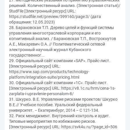
27. Методические указания по принятию управленческих
решений. Количественный анализ. (Электронная статья)/
StudFile [Электронный ресурс] URL:
https://studfile.net/preview/599160/page:3/ (дата
обращения: 12.05.2023)
28. Барановская Т.П. Дерево целей и функций системы
управления многоотраслевой корпорации и его
когнитивный анализ. / Барановская Т.П., Вострокнутов
А.Е., Макаревич О.А. // Политематический сетевой
электронный научный журнал Кубанского
государственног...
29. Официальный сайт компании «SAP». Прайс-лист.
[Электронный ресурс] URL:
https://www.sap.com/products/technology-
platform/integration-suite/pricing.html
30. Официальный сайт компании «1C». Прайс-лист.
[Электронный ресурс] URL: https://v8.1c.ru/hrm/cena-1s-
zarplata-i-upravlenie-personalom-8/
31. Шкурко. В.Е. Управление рисками проектов/ Шкурко
В.Е.// Учебное пособие. Уральский федеральный
университет. – Екатеринбург, 2014 – С 121-134.
32. Риск менеджмент. Внутренний контроль и аудит.
Типовые мероприятия по избежанию рисков.
[Электронный ресурс] URL: https://svk4u.ru/?page_id=506