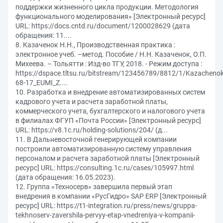
поддержки жизненного цикла продукции. Методология
функционального моделирования» [Электронный ресурс]
URL: https://docs.cntd.ru/document/1200028629 (дата
обращения: 11....
8. Казаченок Н.Н., Производственная практика :
электронное учеб. –метод. Пособие / Н.Н. Казаченок, О.П.
Михеева. – Тольятти : Изд-во ТГУ, 2018. - Режим доступа :
https://dspace.tltsu.ru/bitstream/123456789/8812/1/Kazachen
68-17_EUMI_Z....
10. Разработка и внедрение автоматизированных систем
кадрового учета и расчета заработной платы,
коммерческого учета, бухгалтерского и налогового учета
в филиалах ФГУП «Почта России» [Электронный ресурс]
URL: https://v8.1c.ru/holding-solutions/204/ (д...
11. В Дальневосточной генерирующей компании
построили автоматизированную систему управления
персоналом и расчета заработной платы [Электронный
ресурс] URL: https://consulting.1c.ru/cases/105997.html
(дата обращения: 16.05.2023).
12. Группа «Техносерв» завершила первый этап
внедрения в компании «РусГидро» SAP ERP [Электронный
ресурс] URL: https://t1-integration.ru/press/news/gruppa-
tekhnoserv-zavershila-pervyy-etap-vnedreniya-v-kompanii-