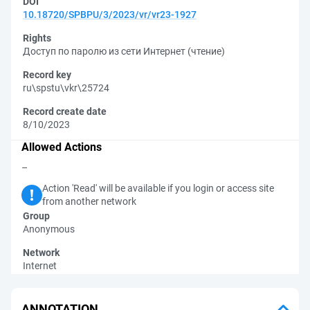
DOI
10.18720/SPBPU/3/2023/vr/vr23-1927
Rights
Доступ по паролю из сети Интернет (чтение)
Record key
ru\spstu\vkr\25724
Record create date
8/10/2023
Allowed Actions
–
Action 'Read' will be available if you login or access site
from another network
Group
Anonymous
Network
Internet
ANNOTATION