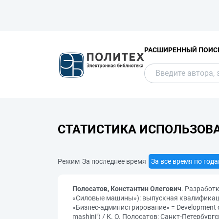
РАСШИРЕННЫЙ ПОИС
СТАТИСТИКА ИСПОЛЬЗОВ
Режим
За последнее время
За все время по год
Полосатов, Константин Олегович
. Разработ
«Силовые машины»): выпускная квалификаци
«Бизнес-администрирование» = Development of me
mashini") / К. О. Полосатов; Санкт-Петербу