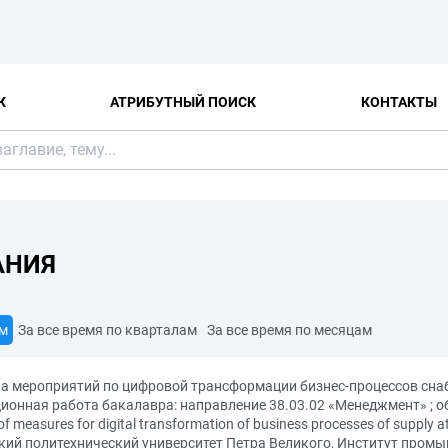
К
АТРИБУТНЫЙ ПОИСК
КОНТАКТЫ
АНИЯ
ам
За все время по кварталам
За все время по месяцам
ка мероприятий по цифровой трансформации бизнес-процессов сна
онная работа бакалавра: направление 38.03.02 «Менеджмент» ; о
asures for digital transformation of business processes of supply at t
ргский политехнический университет Петра Великого, Институт про