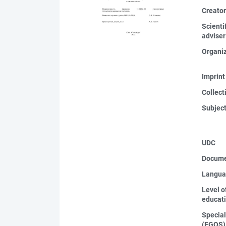
Creato
Scienti
adviser
Organi
Imprint
Collect
Subjec
UDC
Docume
Langua
Level o
educat
Special
(FGOS)