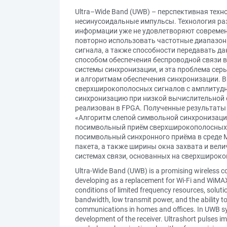
Ultra–Wide Band (UWB) – перспективная тех
несинусоидальные импульсы. Технология раз
информации уже не удовлетворяют современн
повторно использовать частотные диапазон
сигнала, а также способности передавать д
способом обеспечения беспроводной связи в
системы синхронизации, и эта проблема сер
и алгоритмам обеспечения синхронизации. В
сверхширокополосных сигналов с амплитудн
синхронизацию при низкой вычислительной 
реализован в FPGA. Полученные результаты
«Алгоритм слепой символьной синхронизаци
посимвольный приём сверхширокополосных с
посимвольный синхронного приёма в среде 
пакета, а также ширины окна захвата и ве
системах связи, основанных на сверхшироко
Ultra-Wide Band (UWB) is a promising wireless c
developing as a replacement for Wi-Fi and WiMAX 
conditions of limited frequency resources, soluti
bandwidth, low transmit power, and the ability t
communications in homes and offices. In UWB sys
development of the receiver. Ultrashort pulses i