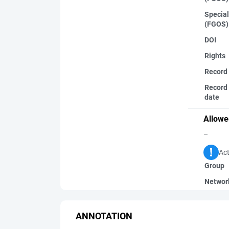
Special
(FGOS)
DOI
Rights
Record
Record 
date
Allowe
–
Act
Group
Networ
ANNOTATION