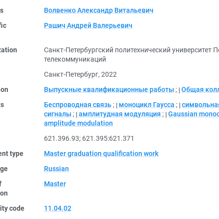
rs
Волвенко Александр Витальевич
fic
Рашич Андрей Валерьевич
zation
Санкт-Петербургский политехнический университет П
телекоммуникаций
Санкт-Петербург, 2022
ion
Выпускные квалификационные работы
;
Общая кол
ts
Беспроводная связь
;
моноцикл Гаусса
;
символьна
сигналы
;
амплитудная модуляция
;
Gaussian monoc
amplitude modulation
621.396.93
;
621.395:621.371
nt type
Master graduation qualification work
ge
Russian
f
Master
ion
ity code
11.04.02