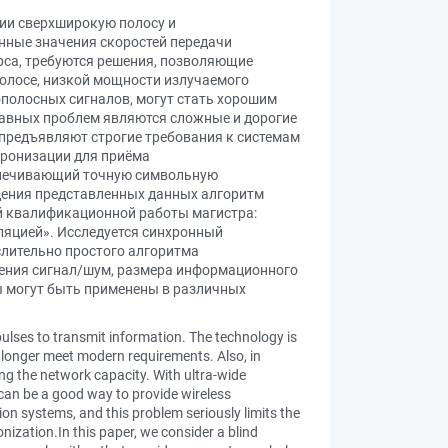
ции сверхширокую полосу и
енные значения скоростей передачи
рса, требуются решения, позволяющие
олосе, низкой мощности излучаемого
ополосных сигналов, могут стать хорошим
лавных проблем являются сложные и дорогие
 предъявляют строгие требования к системам
хронизации для приёма
еспечивающий точную символьную
дения представленных данных алгоритм
й квалификационной работы магистра:
ляцией». Исследуется синхронный
лительно простого алгоритма
шения сигнал/шум, размера информационного
ы могут быть применены в различных
lses to transmit information. The technology is
 longer meet modern requirements. Also, in
ing the network capacity. With ultra-wide
 can be a good way to provide wireless
n systems, and this problem seriously limits the
ization.In this paper, we consider a blind