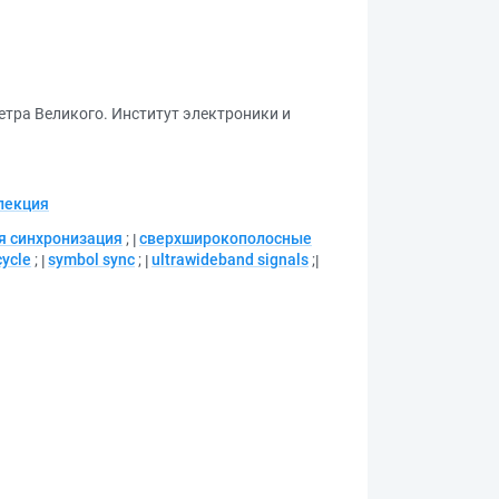
етра Великого. Институт электроники и
лекция
я синхронизация
;
сверхширокополосные
ycle
;
symbol sync
;
ultrawideband signals
;