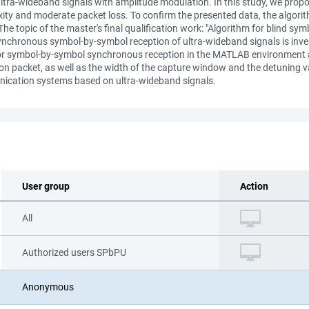
ultra-wideband signals with amplitude modulation. In this study, we prop
ty and moderate packet loss. To confirm the presented data, the algorit
 The topic of the master's final qualification work: "Algorithm for blind sym
nchronous symbol-by-symbol reception of ultra-wideband signals is inves
or symbol-by-symbol synchronous reception in the MATLAB environment a
tion packet, as well as the width of the capture window and the detuning va
unication systems based on ultra-wideband signals.
User group
Action
All
Authorized users SPbPU
Anonymous