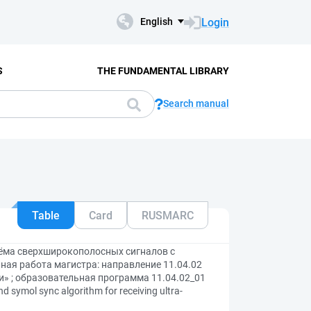
Login
English
S
THE FUNDAMENTAL LIBRARY
Search manual
Table
Card
RUSMARC
ёма сверхширокополосных сигналов с
ая работа магистра: направление 11.04.02
» ; образовательная программа 11.04.02_01
mol sync algorithm for receiving ultra-