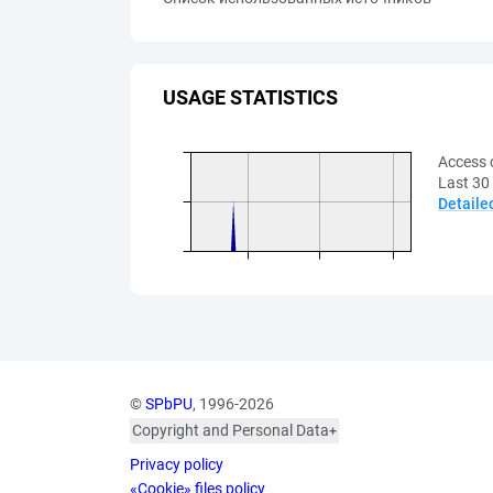
USAGE STATISTICS
Access 
Last 30
Detaile
©
SPbPU
, 1996-2026
Copyright and Personal Data
The photographs are
Privacy policy
published with the
consent of the individuals
«Cookie» files policy