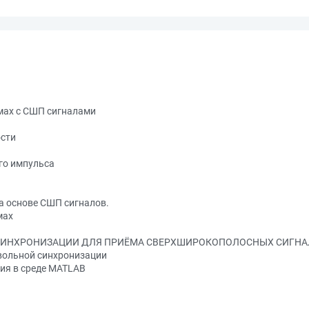
емах с СШП сигналами
ости
го импульса
а основе СШП сигналов.
мах
Й СИНХРОНИЗАЦИИ ДЛЯ ПРИЁМА СВЕРХШИРОКОПОЛОСНЫХ СИГН
вольной синхронизации
ия в среде MATLAB