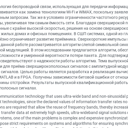
нология беспроводной связи, использующая для передачи информа
вивается как замена технологиям Wi-Fi и WiMAX, поскольку заявл
ым запросам. Так же в условиях ограниченности частотного ресу
ы, увеличивая тем самым ёмкость сети. Благодаря сверхширокой п
анные с крайне высокой скоростью, решения на основе сверхширок
 жилых домах и офисных помещениях. В СШП системах, одной из г
ьёзно ограничивает развитие приёмника. Сверхкороткие импульсы
 данной работе рассматривается алгоритм слепой символьной син
ой модуляцией. В этом исследовании предлагается алгоритм, об
сложности и умеренной вероятности потери пакета. Для подтверж
 свидетельствуют о надежности работы алгоритма. Тема выпускно
и для приёма сверхширокополосных сигналов с амплитудной моду
игналов. Целью работы является разработка и реализация вычис
MATLAB и в FPGA. Получены зависимости битовой ошибки от отно
личины отстройки. Результаты выпускной квалификационной работ
полосных сигналах.
ommunication technology that uses ultra-wide band and non-sinusoidal pu
technologies, since the declared values of information transfer rates no
ons are required that allow the reuse of frequency bands, thereby increas
o transfer data at extremely high speeds, ultra-wideband signal solutions
tems, one of the main problems is complex and expensive synchronizatio
mpose strict requirements on systems and algorithms for ensuring synchron