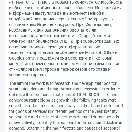
«ТРИАЛ-СПОРТ» могла повысить конкурентоспособность
и обеспечить стабильность своего бизнеса. Источниками
информации выступили данные отечественной и
зарубежной научно-исследовательской литературы и
официальных Интернет-ресурсов. При сборе данных,
необходимых для выполнения работы, были
использованы поисковые системы Google, Yandex и
Электронная библиотека СПБПУ. При обработке данных
использовались следующие информационные
технологии: программное обеспечение Microsoft Office и
Google Forms. Предложен ряд мероприятий, который
могут быть применены торговым мероприятием с целью
стимулирования спроса в период сезонного спада и
увеличения продаж.
The aim of the work is to research and develop methods for
stimulating demand during the seasonal recession in order to
optimize the commercial activities of TRIAL-SPORT LLC and
achieve sustainable sales growth. The following tasks were
solved: - conduct research and analysis of data on the demand
for goods or services in different periods of the year, identify
seasonality and the level of decline in demand during periods
of low activity; - identify the reasons for the seasonal decline in
demand. Determine the main factors and causes of seasonal