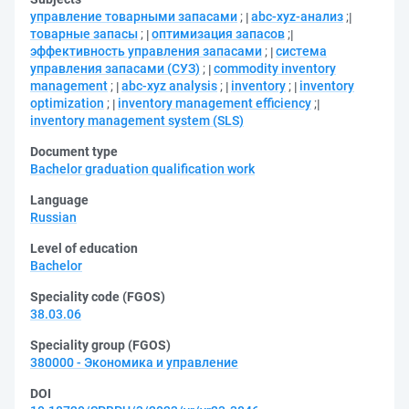
управление товарными запасами
;
abc-xyz-анализ
;
товарные запасы
;
оптимизация запасов
;
эффективность управления запасами
;
система
управления запасами (СУЗ)
;
commodity inventory
management
;
abc-xyz analysis
;
inventory
;
inventory
optimization
;
inventory management efficiency
;
inventory management system (SLS)
Document type
Bachelor graduation qualification work
Language
Russian
Level of education
Bachelor
Speciality code (FGOS)
38.03.06
Speciality group (FGOS)
380000 - Экономика и управление
DOI