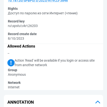
10.18720/SPBPU/3/2023/vr/vr23-3846
Rights
Доступ по паролю из сети Интернет (чтение)
Record key
ru\spstu\vkr\26203
Record create date
8/10/2023
Allowed Actions
–
Action 'Read' will be available if you login or access site
from another network
Group
Anonymous
Network
Internet
ANNOTATION